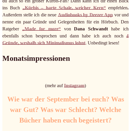
du auch so ein großer Kürbis-Fan? Dann kann ich dir einen Blick
ins Buch
„Kürbis – harte Schale, weicher Kern“
empfehlen
.
Außerdem stelle ich die neue
Audiobooks by Deezer App
vor und
nenne ein paar Gründe und Gelegenheiten für ein Hörbuch. Den
Ratgeber
„Made for more“
von
Dana Schwandt
habe ich
ebenfalls schon besprochen und dann habe ich auch noch
4
Gründe, weshalb sich Minimalismus lohnt
. Unbedingt lesen!
Monatsimpressionen
(mehr auf
Instagram
)
Wie war der September bei euch? Was
war Gut? Was war Schlecht? Welche
Bücher haben euch begeistert?