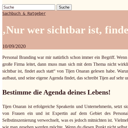
Suche
Sachbuch & Ratgeber
‚Nur wer sichtbar ist, find
10/09/2020
Personal Branding war mir natürlich schon immer ein Begriff. Wenn 
große Firma leitet, dann muss man sich mit dem Thema nicht wirkli
sichtbar ist, findet auch statt“ von Tijen Onaran gelesen habe. Wa
aufbaut, und seine eigene Agenda findet, das schreibt Tijen auf sehr
Bestimme die Agenda deines Lebens!
Tijen Onaran ist erfolgreiche Speakerin und Unternehmerin, setzt 
von Frauen ein und ist Expertin auf dem Gebiet des Personal
Selbstinszenierung verwechselt, was es jedoch mitnichten ist. Vielm
wie man gesehen werden möchte. Wenn du diesen Punkt nicht selbst i