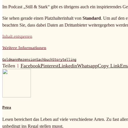
Im Podcast „Still & Stark“ gibt es übrigens auch ein inspirierendes G
Sie sehen gerade einen Platzhalterinhalt von
Standard
. Um auf den ei
beachten Sie, dass dabei Daten an Drittanbieter weitergegeben werde
Inhalt entsperren
Weitere Informationen
Goldmann
Rezension
Sachbuch
Storytelling
Teilen
1
Facebook
Pinterest
Linkedin
Whatsapp
Copy Link
Ema
Petra
Lesen bereichert das Leben auf viele verschiedene Arten. Zu fast alle
unbedingt ins Regal stellen musst.