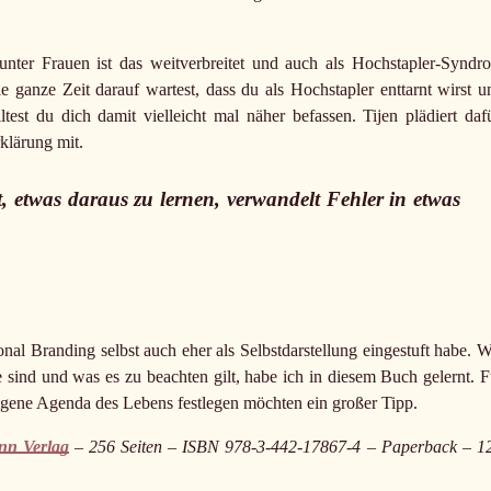
nter Frauen ist das weitverbreitet und auch als Hochstapler-Syndr
e ganze Zeit darauf wartest, dass du als Hochstapler enttarnt wirst u
est du dich damit vielleicht mal näher befassen. Tijen plädiert dafü
klärung mit.
, etwas daraus zu lernen, verwandelt Fehler in etwas
nal Branding selbst auch eher als Selbstdarstellung eingestuft habe. W
ge sind und was es zu beachten gilt, habe ich in diesem Buch gelernt. F
 eigene Agenda des Lebens festlegen möchten ein großer Tipp.
nn Verlag
– 256 Seiten – ISBN 978-3-442-17867-4 – Paperback – 12