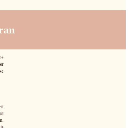
aran
ne
er
ke
it
it
n,
is