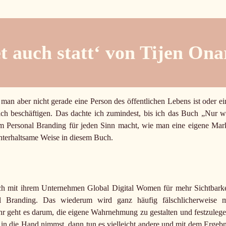
et auch statt‘ von Tijen On
man aber nicht gerade eine Person des öffentlichen Lebens ist oder ei
ch beschäftigen. Das dachte ich zumindest, bis ich das Buch „Nur w
rum Personal Branding für jeden Sinn macht, wie man eine eigene Mar
 unterhaltsame Weise in diesem Buch.
sich mit ihrem Unternehmen Global Digital Women für mehr Sichtbarke
 Branding. Das wiederum wird ganz häufig fälschlicherweise m
ehr geht es darum, die eigene Wahrnehmung zu gestalten und festzulege
n die Hand nimmst, dann tun es vielleicht andere und mit dem Ergebn