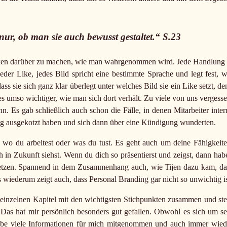
nur, ob man sie auch bewusst gestaltet.“ S.23
danken darüber zu machen, wie man wahrgenommen wird. Jede Handlung 
eder Like, jedes Bild spricht eine bestimmte Sprache und legt fest, w
ss sie sich ganz klar überlegt unter welches Bild sie ein Like setzt, de
 es umso wichtiger, wie man sich dort verhält. Zu viele von uns vergesse
 Es gab schließlich auch schon die Fälle, in denen Mitarbeiter inter
ichtig ausgekotzt haben und sich dann über eine Kündigung wunderten.
 wo du arbeitest oder was du tust. Es geht auch um deine Fähigkeite
 in Zukunft siehst. Wenn du dich so präsentierst und zeigst, dann hab
u setzen. Spannend in dem Zusammenhang auch, wie Tijen dazu kam, da
wiederum zeigt auch, dass Personal Branding gar nicht so unwichtig is
 einzelnen Kapitel mit den wichtigsten Stichpunkten zusammen und stel
Das hat mir persönlich besonders gut gefallen. Obwohl es sich um se
 habe viele Informationen für mich mitgenommen und auch immer wied