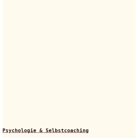
Glücklich sein: Wie geht das eigentlich?
9 Möglichkeiten deine Intuition zu stärken
und deinem Bauchgefühl (wieder) zu
vertrauen
‚Innehalten‘ von Fleur Sakura Wöss
Mein Umgang mit Spiritualität inkl.
Buchtipps zum Thema
„Das Leben ist keine Performance“ –
Interview mit Michelle Chirico von
Herzensangelegenheit...
Ein Selbstversuch: Wie ich meditieren lerne
Psychologie & Selbstcoaching