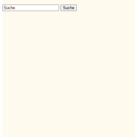
Suche
Reden müssen von Regina Denk
Warum dein Körper Vielfalt liebt:
Erkenntnisse aus „30 Pflanzen pro Woche“
von...
Dazu sage ich im November „No“ – Warum
man jetzt perfekt Loslassen...
Kommst du mit in das Jahr der Wunder?
Was bringt es auf sein Inneres Kind zu
schauen?
Mit Büchern durch die Rauhnächte