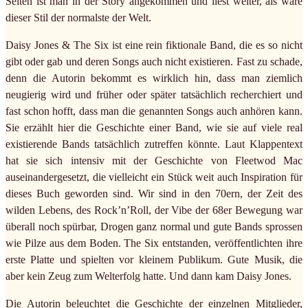
Seiten ist man in der Story angekommen und liest weiter, als wäre
dieser Stil der normalste der Welt.
Daisy Jones & The Six ist eine rein fiktionale Band, die es so nicht
gibt oder gab und deren Songs auch nicht existieren. Fast zu schade,
denn die Autorin bekommt es wirklich hin, dass man ziemlich
neugierig wird und früher oder später tatsächlich recherchiert und
fast schon hofft, dass man die genannten Songs auch anhören kann.
Sie erzählt hier die Geschichte einer Band, wie sie auf viele real
existierende Bands tatsächlich zutreffen könnte. Laut Klappentext
hat sie sich intensiv mit der Geschichte von Fleetwod Mac
auseinandergesetzt, die vielleicht ein Stück weit auch Inspiration für
dieses Buch geworden sind. Wir sind in den 70ern, der Zeit des
wilden Lebens, des Rock’n’Roll, der Vibe der 68er Bewegung war
überall noch spürbar, Drogen ganz normal und gute Bands sprossen
wie Pilze aus dem Boden. The Six entstanden, veröffentlichten ihre
erste Platte und spielten vor kleinem Publikum. Gute Musik, die
aber kein Zeug zum Welterfolg hatte. Und dann kam Daisy Jones.
Die Autorin beleuchtet die Geschichte der einzelnen Mitglieder,