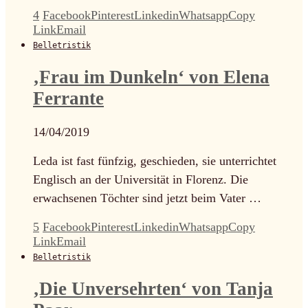
4
Facebook
Pinterest
Linkedin
Whatsapp
Copy
Link
Email
Belletristik
‚Frau im Dunkeln‘ von Elena
Ferrante
14/04/2019
Leda ist fast fünfzig, geschieden, sie unterrichtet
Englisch an der Universität in Florenz. Die
erwachsenen Töchter sind jetzt beim Vater …
5
Facebook
Pinterest
Linkedin
Whatsapp
Copy
Link
Email
Belletristik
‚Die Unversehrten‘ von Tanja