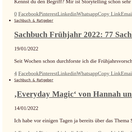
Kennst du den Begriff? Mir ist Storytelling schon seh
0
Facebook
Pinterest
Linkedin
Whatsapp
Copy Link
Emai
Sachbuch & Ratgeber
Sachbuch Frühjahr 2022: 77 Sachb
19/01/2022
Seit Wochen schon durchforste ich die Frühjahrsvors
4
Facebook
Pinterest
Linkedin
Whatsapp
Copy Link
Emai
Sachbuch & Ratgeber
‚Everyday Magic‘ von Hannah u
14/01/2022
Ich habe vor einigen Tagen ja bereits über das Thema S