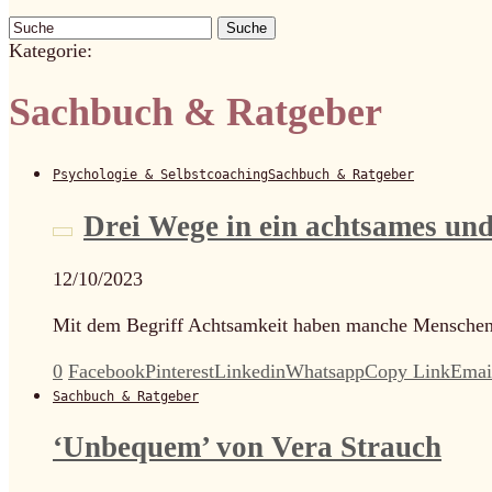
Suche
Kategorie:
Sachbuch & Ratgeber
Psychologie & Selbstcoaching
Sachbuch & Ratgeber
Drei Wege in ein achtsames un
12/10/2023
Mit dem Begriff Achtsamkeit haben manche Menschen so
0
Facebook
Pinterest
Linkedin
Whatsapp
Copy Link
Emai
Sachbuch & Ratgeber
‘Unbequem’ von Vera Strauch