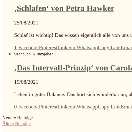
‚Schlafen‘ von Petra Hawker
25/08/2021
Schlaf ist wichtig! Das wissen eigentlich alle von uns
1
Facebook
Pinterest
Linkedin
Whatsapp
Copy Link
Emai
Sachbuch & Ratgeber
‚Das Intervall-Prinzip‘ von Caro
19/08/2021
Leben in guter Balance. Das hört sich wunderbar an, a
0
Facebook
Pinterest
Linkedin
Whatsapp
Copy Link
Emai
Neuere Beiträge
Ältere Beiträge