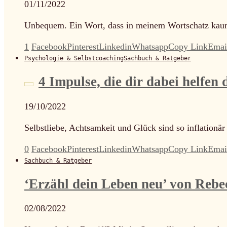
01/11/2022
Unbequem. Ein Wort, dass in meinem Wortschatz kaum 
1
Facebook
Pinterest
Linkedin
Whatsapp
Copy Link
Emai
Psychologie & Selbstcoaching
Sachbuch & Ratgeber
4 Impulse, die dir dabei helfen
19/10/2022
Selbstliebe, Achtsamkeit und Glück sind so inflation
0
Facebook
Pinterest
Linkedin
Whatsapp
Copy Link
Emai
Sachbuch & Ratgeber
‘Erzähl dein Leben neu’ von Rebe
02/08/2022