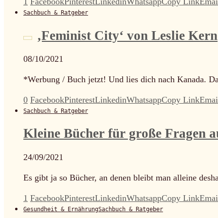
1
Facebook
Pinterest
Linkedin
Whatsapp
Copy Link
Emai
Sachbuch & Ratgeber
‚Feminist City‘ von Leslie Kern
08/10/2021
*Werbung / Buch jetzt! Und lies dich nach Kanada. D
0
Facebook
Pinterest
Linkedin
Whatsapp
Copy Link
Emai
Sachbuch & Ratgeber
Kleine Bücher für große Fragen 
24/09/2021
Es gibt ja so Bücher, an denen bleibt man alleine desh
1
Facebook
Pinterest
Linkedin
Whatsapp
Copy Link
Emai
Gesundheit & Ernährung
Sachbuch & Ratgeber