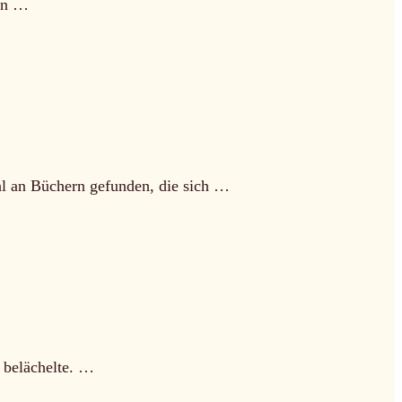
gen …
hl an Büchern gefunden, die sich …
r belächelte. …