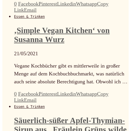
0
Facebook
Pinterest
Linkedin
Whatsapp
Copy
Link
Email
Essen & Trinken
‚Simple Vegan Kitchen‘ von
Susanna Wurz
21/05/2021
Vegane Kochbücher gibt es mittlerweile in großer
Menge auf dem Kochbuchbuchmarkt, was natürlich
auch seine absolute Berechtigung hat. Obwohl ich …
0
Facebook
Pinterest
Linkedin
Whatsapp
Copy
Link
Email
Essen & Trinken
Säuerlich-süßer Apfel-Thymian-
Sirup aus „Fräulein Grüns wilde