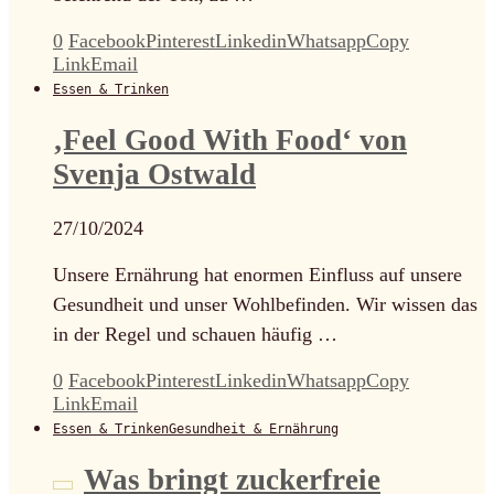
0
Facebook
Pinterest
Linkedin
Whatsapp
Copy
Link
Email
Essen & Trinken
‚Feel Good With Food‘ von
Svenja Ostwald
27/10/2024
Unsere Ernährung hat enormen Einfluss auf unsere
Gesundheit und unser Wohlbefinden. Wir wissen das
in der Regel und schauen häufig …
0
Facebook
Pinterest
Linkedin
Whatsapp
Copy
Link
Email
Essen & Trinken
Gesundheit & Ernährung
Was bringt zuckerfreie