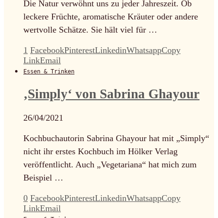
Die Natur verwöhnt uns zu jeder Jahreszeit. Ob
leckere Früchte, aromatische Kräuter oder andere
wertvolle Schätze. Sie hält viel für …
1
Facebook
Pinterest
Linkedin
Whatsapp
Copy
Link
Email
Essen & Trinken
‚Simply‘ von Sabrina Ghayour
26/04/2021
Kochbuchautorin Sabrina Ghayour hat mit „Simply“
nicht ihr erstes Kochbuch im Hölker Verlag
veröffentlicht. Auch „Vegetariana“ hat mich zum
Beispiel …
0
Facebook
Pinterest
Linkedin
Whatsapp
Copy
Link
Email