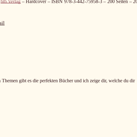
–
btb Verlag
– Hardcover – ISBN 978-3-442-75958-3 – 200 Seiten – 20
il
n Themen gibt es die perfekten Bücher und ich zeige dir, welche du dir