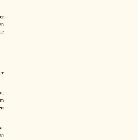
er
en
de
er
n,
um
en
n.
en