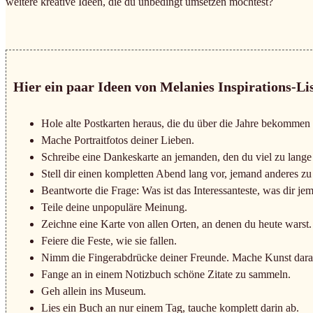
weitere kreative Ideen, die du unbedingt umsetzen möchtest?
Hier ein paar Ideen von Melanies Inspirations-Lis
Hole alte Postkarten heraus, die du über die Jahre bekommen 
Mache Portraitfotos deiner Lieben.
Schreibe eine Dankeskarte an jemanden, den du viel zu lang
Stell dir einen kompletten Abend lang vor, jemand anderes zu 
Beantworte die Frage: Was ist das Interessanteste, was dir jema
Teile deine unpopuläre Meinung.
Zeichne eine Karte von allen Orten, an denen du heute warst.
Feiere die Feste, wie sie fallen.
Nimm die Fingerabdrücke deiner Freunde. Mache Kunst dara
Fange an in einem Notizbuch schöne Zitate zu sammeln.
Geh allein ins Museum.
Lies ein Buch an nur einem Tag, tauche komplett darin ab.