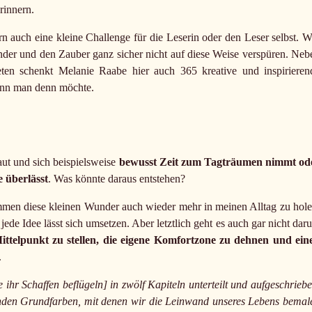
rinnern.
rn auch eine kleine Challenge für die Leserin oder den Leser selbst. W
under und den Zauber ganz sicher nicht auf diese Weise verspüren. Neb
ten schenkt Melanie Raabe hier auch 365 kreative und inspirieren
enn man denn möchte.
aut und sich beispielsweise
bewusst Zeit zum Tagträumen nimmt od
 überlässt
. Was könnte daraus entstehen?
ommen diese kleinen Wunder auch wieder mehr in meinen Alltag zu hole
jede Idee lässt sich umsetzen. Aber letztlich geht es auch gar nicht dar
Mittelpunkt zu stellen, die eigene Komfortzone zu dehnen und ein
.
hr Schaffen beflügeln] in zwölf Kapiteln unterteilt und aufgeschriebe
enden Grundfarben, mit denen wir die Leinwand unseres Lebens bemal