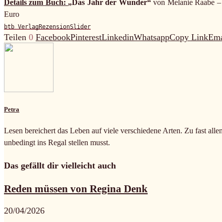
Details zum Buch:
„Das Jahr der Wunder“
von Melanie Raabe 
Euro
btb Verlag
Rezension
Slider
Teilen
0
Facebook
Pinterest
Linkedin
Whatsapp
Copy Link
Ema
Petra
Lesen bereichert das Leben auf viele verschiedene Arten. Zu fast alle
unbedingt ins Regal stellen musst.
Das gefällt dir vielleicht auch
Reden müssen von Regina Denk
20/04/2026