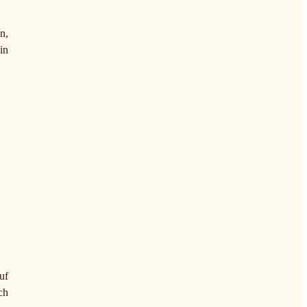
n,
in
uf
ch