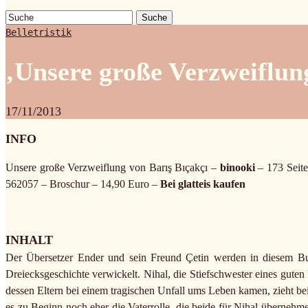
Suche
Belletristik
‚Unsere große Verzweiflun
17/11/2013
INFO
Unsere große Verzweiflung von Barış Bıçakçı –
binooki
– 173 Seit
562057 – Broschur – 14,90 Euro –
Bei glatteis kaufen
INHALT
Der Übersetzer Ender und sein Freund Çetin werden in diesem Buc
Dreiecksgeschichte verwickelt. Nihal, die Stiefschwester eines guten
dessen Eltern bei einem tragischen Unfall ums Leben kamen, zieht be
es zu Beginn noch eher die Vaterrolle, die beide für Nihal übernehm