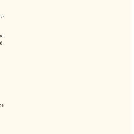
se
nd
d,
ne