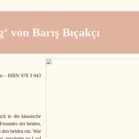
g‘ von Barış Bıçakçı
en – ISBN 978 3 943
h in die klassische
 Freundes der beiden,
i den beiden ein. War
en, geschieht im Lauf