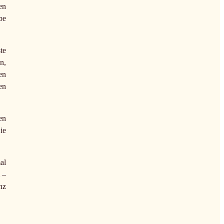
en
be
te
n,
en
en
en
ie
al
 –
nz