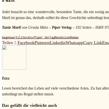
Jeder braucht so eine wundervolle, besondere Tante, die ein wenig an
Martl ist genau das, deshalb solltet ihr diese Geschichte unbedingt le
Tante Martl
von Ursula März –
Piper Verlag
– 192 Seiten – ISBN 97
Gegenwartsliteratur
Piper Verlag
Rezension
Roman
Teilen
5
Facebook
Pinterest
Linkedin
Whatsapp
Copy Link
Ema
Petra
Lesen bereichert das Leben auf viele verschiedene Arten. Zu fast alle
unbedingt ins Regal stellen musst.
Das gefällt dir vielleicht auch