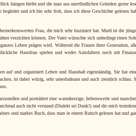
 Blick hängen bleibt und die man aus unerfindlichen Gründen gerne les
n begleitet und ich bin sehr froh, dass ich diese Geschichte gelesen ha
bemerkenswerten Frau, die mich sehr fasziniert hat. Martl ist die jüngs
 hätten verzichten können. Der Vater wünschte sich unbedingt einen Soh
 ganzes Leben prägen wird. Während die Frauen ihrer Generation, all
 glückliche Hausfrau spielen und weder Autofahren noch mit Finanz
mmen auf und organisiert Leben und Haushalt eigenständig. Sie hat ein
achen, ist dabei witzig, sehr unterhaltsam und auch ziemlich schlau. S
aus.
darzustellen und porträtiert eine warmherzige, liebenswerte und manchm
 manchmal auch nicht verstand (Dialekt sei Dank!) und die mich trotzdem
schönes und starkes Buch, dass man in einem Rutsch gelesen hat und ga