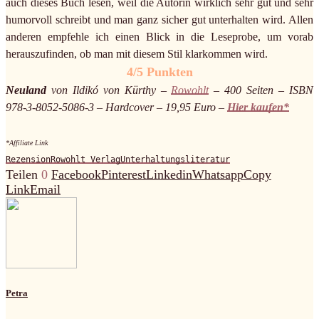
auch dieses Buch lesen, weil die Autorin wirklich sehr gut und sehr
humorvoll schreibt und man ganz sicher gut unterhalten wird. Allen
anderen empfehle ich einen Blick in die Leseprobe, um vorab
herauszufinden, ob man mit diesem Stil klarkommen wird.
4/5 Punkten
Neuland
von Ildikó von Kürthy –
Rowohlt
– 400 Seiten – ISBN
978-3-8052-5086-3 – Hardcover – 19,95 Euro –
Hier kaufen*
*Affiliate Link
Rezension
Rowohlt Verlag
Unterhaltungsliteratur
Teilen
0
Facebook
Pinterest
Linkedin
Whatsapp
Copy
Link
Email
Petra