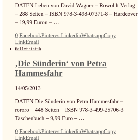
DATEN Leben von David Wagner – Rowohlt Verlag
– 288 Seiten – ISBN 978-3-498-07371-8 – Hardcover
– 19,99 Euron – …
0
Facebook
Pinterest
Linkedin
Whatsapp
Copy
Link
Email
Belletristik
‚Die Sünderin‘ von Petra
Hammesfahr
14/05/2013
DATEN Die Sünderin von Petra Hammesfahr –
rororo – 448 Seiten – ISBN 978-3-499-25706-3 –
Taschenbuch – 9,99 Euro – …
0
Facebook
Pinterest
Linkedin
Whatsapp
Copy
Link
Email