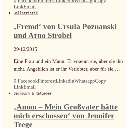
0
Facebook
Pinterest
Linkedin
Whatsapp
Copy
Link
Email
Belletristik
‚Fremd‘ von Ursula Poznanski
und Arno Strobel
29/12/2015
Eine Frau und ein Mann. Er erkennt sie, aber sie ihn
nicht. Angeblich ist er ihr Verlobter, aber für sie …
0
Facebook
Pinterest
Linkedin
Whatsapp
Copy
Link
Email
Sachbuch & Ratgeber
‚Amon – Mein Großvater hätte
mich erschossen‘ von Jennifer
Teege