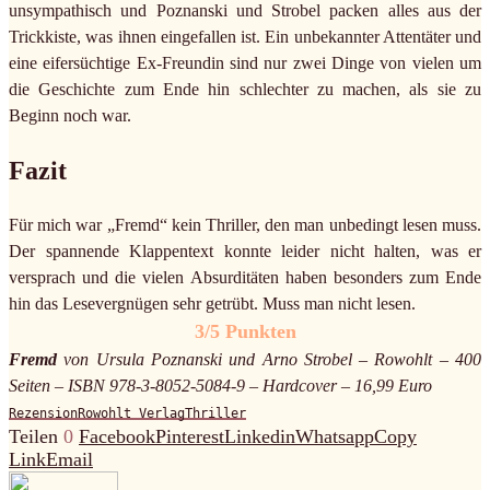
unsympathisch und Poznanski und Strobel packen alles aus der
Trickkiste, was ihnen eingefallen ist. Ein unbekannter Attentäter und
eine eifersüchtige Ex-Freundin sind nur zwei Dinge von vielen um
die Geschichte zum Ende hin schlechter zu machen, als sie zu
Beginn noch war.
Fazit
Für mich war „Fremd“ kein Thriller, den man unbedingt lesen muss.
Der spannende Klappentext konnte leider nicht halten, was er
versprach und die vielen Absurditäten haben besonders zum Ende
hin das Lesevergnügen sehr getrübt. Muss man nicht lesen.
3/5 Punkten
Fremd
von Ursula Poznanski und Arno Strobel – Rowohlt – 400
Seiten – ISBN 978-3-8052-5084-9 – Hardcover – 16,99 Euro
Rezension
Rowohlt Verlag
Thriller
Teilen
0
Facebook
Pinterest
Linkedin
Whatsapp
Copy
Link
Email