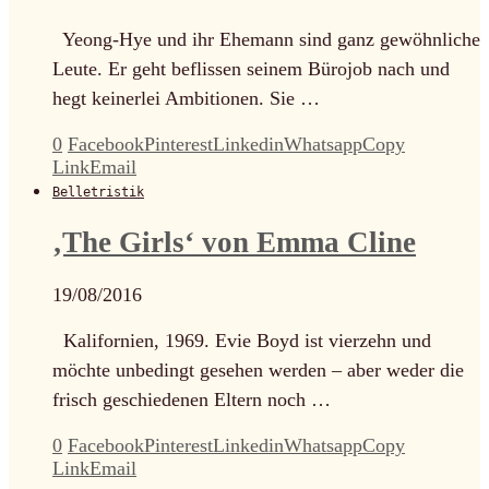
Yeong-Hye und ihr Ehemann sind ganz gewöhnliche
Leute. Er geht beflissen seinem Bürojob nach und
hegt keinerlei Ambitionen. Sie …
0
Facebook
Pinterest
Linkedin
Whatsapp
Copy
Link
Email
Belletristik
‚The Girls‘ von Emma Cline
19/08/2016
Kalifornien, 1969. Evie Boyd ist vierzehn und
möchte unbedingt gesehen werden – aber weder die
frisch geschiedenen Eltern noch …
0
Facebook
Pinterest
Linkedin
Whatsapp
Copy
Link
Email