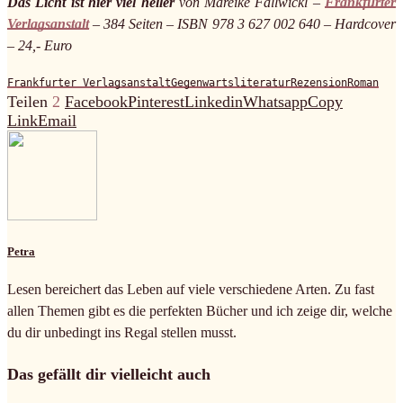
Das Licht ist hier viel heller
von Mareike Fallwickl –
Frankfurter
Verlagsanstalt
– 384 Seiten – ISBN 978 3 627 002 640 – Hardcover
– 24,- Euro
Frankfurter Verlagsanstalt
Gegenwartsliteratur
Rezension
Roman
Teilen
2
Facebook
Pinterest
Linkedin
Whatsapp
Copy
Link
Email
Petra
Lesen bereichert das Leben auf viele verschiedene Arten. Zu fast
allen Themen gibt es die perfekten Bücher und ich zeige dir, welche
du dir unbedingt ins Regal stellen musst.
Das gefällt dir vielleicht auch