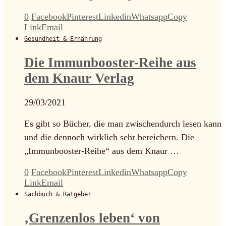
0
Facebook
Pinterest
Linkedin
Whatsapp
Copy
Link
Email
Gesundheit & Ernährung
Die Immunbooster-Reihe aus
dem Knaur Verlag
29/03/2021
Es gibt so Bücher, die man zwischendurch lesen kann
und die dennoch wirklich sehr bereichern. Die
„Immunbooster-Reihe“ aus dem Knaur …
0
Facebook
Pinterest
Linkedin
Whatsapp
Copy
Link
Email
Sachbuch & Ratgeber
‚Grenzenlos leben‘ von