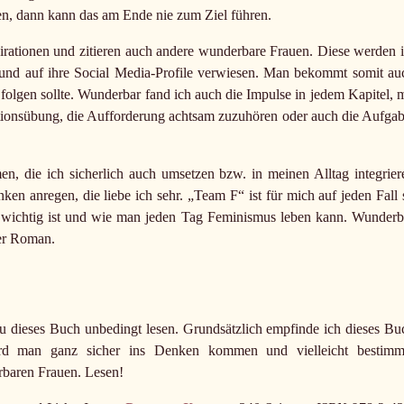
en, dann kann das am Ende nie zum Ziel führen.
nspirationen und zitieren auch andere wunderbare Frauen. Diese werden 
t und auf ihre Social Media-Profile verwiesen. Man bekommt somit au
 folgen sollte. Wunderbar fand ich auch die Impulse in jedem Kapitel, m
tionsübung, die Aufforderung achtsam zuzuhören oder auch die Aufgab
n, die ich sicherlich auch umsetzen bzw. in meinen Alltag integrier
 anregen, die liebe ich sehr. „Team F“ ist für mich auf jeden Fall 
wichtig ist und wie man jeden Tag Feminismus leben kann. Wunderb
ter Roman.
u dieses Buch unbedingt lesen. Grundsätzlich empfinde ich dieses Bu
ird man ganz sicher ins Denken kommen und vielleicht bestimm
rbaren Frauen. Lesen!