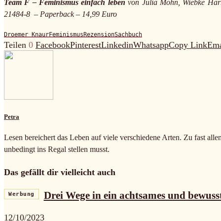
Team F – Feminismus einfach leben
von Julia Möhn, Wiebke Har
21484-8 – Paperback – 14,99 Euro
Droemer Knaur
Feminismus
Rezension
Sachbuch
Teilen
0
Facebook
Pinterest
Linkedin
Whatsapp
Copy Link
Ema
Petra
Lesen bereichert das Leben auf viele verschiedene Arten. Zu fast alle
unbedingt ins Regal stellen musst.
Das gefällt dir vielleicht auch
Drei Wege in ein achtsames und bewuss
Werbung
12/10/2023