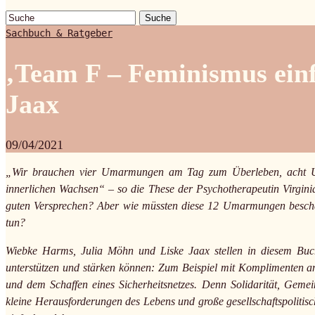
Suche
Sachbuch & Ratgeber
‚Team F – Feminismus ein
Jaax
09/04/2021
„Wir brauchen vier Umarmungen am Tag zum Überleben, ach
innerlichen Wachsen“ – so die These der Psychotherapeutin Virgin
guten Versprechen? Aber wie müssten diese 12 Umarmungen beschaffe
tun?
Wiebke Harms, Julia Möhn und Liske Jaax stellen in diesem Buch
unterstützen und stärken können: Zum Beispiel mit Komplimenten a
und dem Schaffen eines Sicherheitsnetzes. Denn Solidarität, Geme
kleine Herausforderungen des Lebens und große gesellschaftspoliti