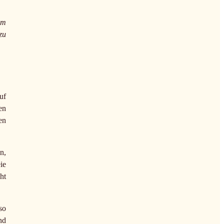
im
zu
uf
en
en
n,
ie
ht
so
nd