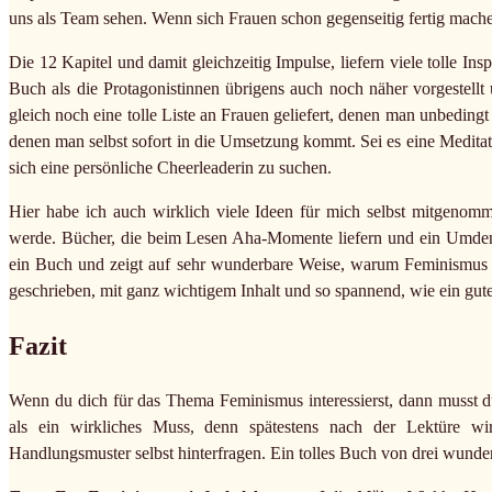
uns als Team sehen. Wenn sich Frauen schon gegenseitig fertig mach
Die 12 Kapitel und damit gleichzeitig Impulse, liefern viele tolle I
Buch als die Protagonistinnen übrigens auch noch näher vorgestell
gleich noch eine tolle Liste an Frauen geliefert, denen man unbedingt
denen man selbst sofort in die Umsetzung kommt. Sei es eine Medita
sich eine persönliche Cheerleaderin zu suchen.
Hier habe ich auch wirklich viele Ideen für mich selbst mitgenomme
werde. Bücher, die beim Lesen Aha-Momente liefern und ein Umdenken
ein Buch und zeigt auf sehr wunderbare Weise, warum Feminismus 
geschrieben, mit ganz wichtigem Inhalt und so spannend, wie ein gu
Fazit
Wenn du dich für das Thema Feminismus interessierst, dann musst d
als ein wirkliches Muss, denn spätestens nach der Lektüre w
Handlungsmuster selbst hinterfragen. Ein tolles Buch von drei wunde