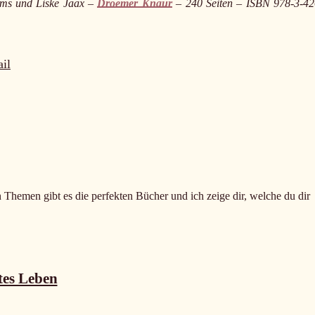
ms und Liske Jaax –
Droemer Knaur
– 240 Seiten – ISBN 978-3-42
il
n Themen gibt es die perfekten Bücher und ich zeige dir, welche du dir
tes Leben