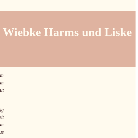
n, Wiebke Harms und Liske
um
em
ut
ig
it
um
us