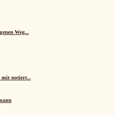
igenen Weg...
mir notiert...
tmann