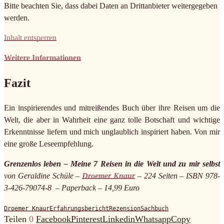
Bitte beachten Sie, dass dabei Daten an Drittanbieter weitergegeben
werden.
Inhalt entsperren
Weitere Informationen
Fazit
Ein inspirierendes und mitreißendes Buch über ihre Reisen um die
Welt, die aber in Wahrheit eine ganz tolle Botschaft und wichtige
Erkenntnisse liefern und mich unglaublich inspiriert haben. Von mir
eine große Leseempfehlung.
Grenzenlos leben – Meine 7 Reisen in die Welt und zu mir selbst
von Geraldine Schüle –
Droemer Knaur
– 224 Seiten – ISBN 978-
3-426-79074-8 – Paperback – 14,99 Euro
Droemer Knaur
Erfahrungsbericht
Rezension
Sachbuch
Teilen
0
Facebook
Pinterest
Linkedin
Whatsapp
Copy