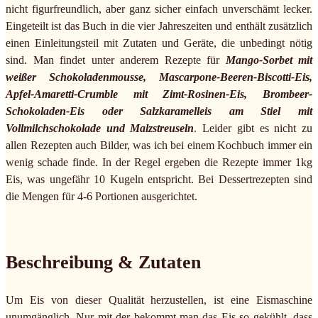
nicht figurfreundlich, aber ganz sicher einfach unverschämt lecker.
Eingeteilt ist das Buch in die vier Jahreszeiten und enthält zusätzlich
einen Einleitungsteil mit Zutaten und Geräte, die unbedingt nötig
sind. Man findet unter anderem Rezepte für
Mango-Sorbet mit
weißer Schokoladenmousse, Mascarpone-Beeren-Biscotti-Eis,
Apfel-Amaretti-Crumble mit Zimt-Rosinen-Eis, Brombeer-
Schokoladen-Eis oder Salzkaramelleis am Stiel mit
Vollmilchschokolade und Malzstreuseln
. Leider gibt es nicht zu
allen Rezepten auch Bilder, was ich bei einem Kochbuch immer ein
wenig schade finde. In der Regel ergeben die Rezepte immer 1kg
Eis, was ungefähr 10 Kugeln entspricht. Bei Dessertrezepten sind
die Mengen für 4-6 Portionen ausgerichtet.
Beschreibung & Zutaten
Um Eis von dieser Qualität herzustellen, ist eine Eismaschine
unumgänglich. Nur mit der bekommt man das Eis so gekühlt, dass