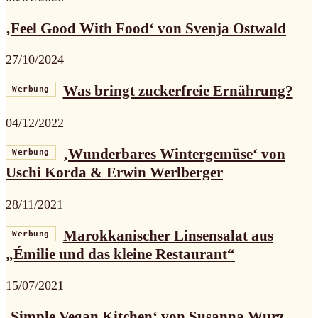
‚Feel Good With Food‘ von Svenja Ostwald
27/10/2024
Was bringt zuckerfreie Ernährung?
Werbung
04/12/2022
‚Wunderbares Wintergemüse‘ von
Werbung
Uschi Korda & Erwin Werlberger
28/11/2021
Marokkanischer Linsensalat aus
Werbung
„Émilie und das kleine Restaurant“
15/07/2021
‚Simple Vegan Kitchen‘ von Susanna Wurz