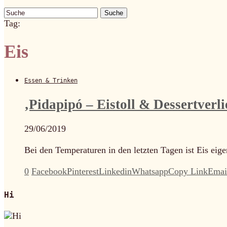
Suche
Tag:
Eis
Essen & Trinken
‚Pidapipó – Eistoll & Dessertverl
29/06/2019
Bei den Temperaturen in den letzten Tagen ist Eis eig
0
Facebook
Pinterest
Linkedin
Whatsapp
Copy Link
Emai
Hi