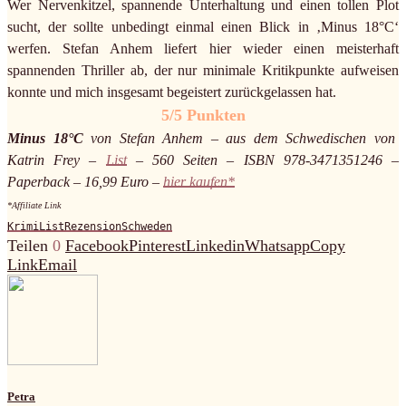
Wer Nervenkitzel, spannende Unterhaltung und einen tollen Plot
sucht, der sollte unbedingt einmal einen Blick in ‚Minus 18°C‘
werfen. Stefan Anhem liefert hier wieder einen meisterhaft
spannenden Thriller ab, der nur minimale Kritikpunkte aufweisen
konnte und mich insgesamt begeistert zurückgelassen hat.
5/5 Punkten
Minus 18°C
von Stefan Anhem – aus dem Schwedischen von
Katrin Frey –
List
– 560 Seiten – ISBN 978-3471351246 –
Paperback – 16,99 Euro –
hier kaufen*
*Affiliate Link
Krimi
List
Rezension
Schweden
Teilen
0
Facebook
Pinterest
Linkedin
Whatsapp
Copy
Link
Email
Petra