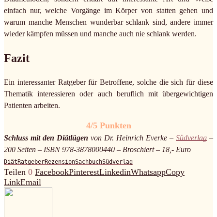
einfach nur, welche Vorgänge im Körper von statten gehen und
warum manche Menschen wunderbar schlank sind, andere immer
wieder kämpfen müssen und manche auch nie schlank werden.
Fazit
Ein interessanter Ratgeber für Betroffene, solche die sich für diese
Thematik interessieren oder auch beruflich mit übergewichtigen
Patienten arbeiten.
4/5 Punkten
Schluss mit den Diätlügen
von Dr. Heinrich Everke –
Südverlag
–
200 Seiten – ISBN 978-3878000440 – Broschiert – 18,- Euro
Diät
Ratgeber
Rezension
Sachbuch
Südverlag
Teilen
0
Facebook
Pinterest
Linkedin
Whatsapp
Copy
Link
Email