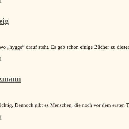
l
eig
endwo „hygge“ drauf steht. Es gab schon einige Bücher zu di
l
nzmann
t wichtig. Dennoch gibt es Menschen, die noch vor dem ersten
l