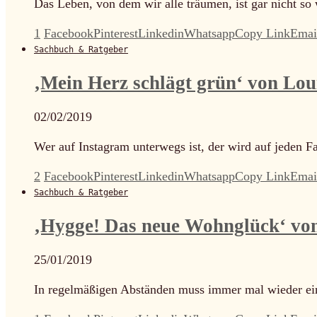
Das Leben, von dem wir alle träumen, ist gar nicht so
1
Facebook
Pinterest
Linkedin
Whatsapp
Copy Link
Emai
Sachbuch & Ratgeber
‚Mein Herz schlägt grün‘ von Loui
02/02/2019
Wer auf Instagram unterwegs ist, der wird auf jeden 
2
Facebook
Pinterest
Linkedin
Whatsapp
Copy Link
Emai
Sachbuch & Ratgeber
‚Hygge! Das neue Wohnglück‘ vo
25/01/2019
In regelmäßigen Abständen muss immer mal wieder ein