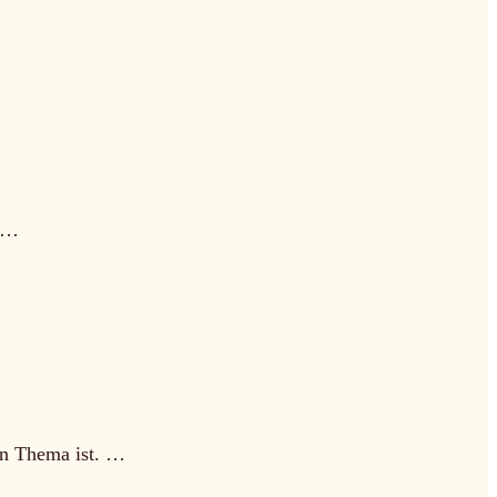
g …
in Thema ist. …