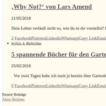
‚Why Not?‘ von Lars Amend
21/05/2018
Dein Leben verläuft nicht so, wie du es dir vorstellst?
2
Facebook
Pinterest
Linkedin
Whatsapp
Copy Link
Emai
Archiv & Rückschau
5 spannende Bücher für den Gart
25/02/2018
Vor zwei Tagen habe ich euch ja bereits über Gartenbü
0
Facebook
Pinterest
Linkedin
Whatsapp
Copy Link
Emai
Neuere Beiträge
Ältere Beiträge