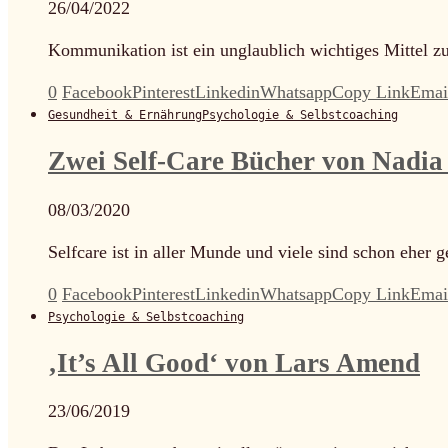
26/04/2022
Kommunikation ist ein unglaublich wichtiges Mittel 
0
Facebook
Pinterest
Linkedin
Whatsapp
Copy Link
Emai
Gesundheit & Ernährung
Psychologie & Selbstcoaching
Zwei Self-Care Bücher von Nadia 
08/03/2020
Selfcare ist in aller Munde und viele sind schon eher
0
Facebook
Pinterest
Linkedin
Whatsapp
Copy Link
Emai
Psychologie & Selbstcoaching
‚It’s All Good‘ von Lars Amend
23/06/2019