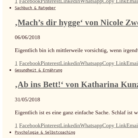
1
Facebook
Pinterest
Linkedin
Whatsapp
Copy Link
Emai
Sachbuch & Ratgeber
‚Mach’s dir hygge‘ von Nicole Zw
06/06/2018
Eigentlich bin ich mittlerweile vorsichtig, wenn irg
1
Facebook
Pinterest
Linkedin
Whatsapp
Copy Link
Emai
Gesundheit & Ernährung
‚Ab ins Bett!‘ von Katharina Ku
31/05/2018
Eigentlich ist es eine ganz einfache Sache. Schlaf is
1
Facebook
Pinterest
Linkedin
Whatsapp
Copy Link
Emai
Psychologie & Selbstcoaching