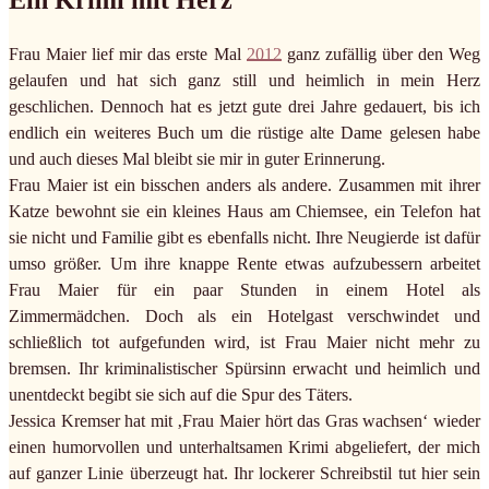
Ein Krimi mit Herz
Frau Maier lief mir das erste Mal
2012
ganz zufällig über den Weg
gelaufen und hat sich ganz still und heimlich in mein Herz
geschlichen. Dennoch hat es jetzt gute drei Jahre gedauert, bis ich
endlich ein weiteres Buch um die rüstige alte Dame gelesen habe
und auch dieses Mal bleibt sie mir in guter Erinnerung.
Frau Maier ist ein bisschen anders als andere. Zusammen mit ihrer
Katze bewohnt sie ein kleines Haus am Chiemsee, ein Telefon hat
sie nicht und Familie gibt es ebenfalls nicht. Ihre Neugierde ist dafür
umso größer. Um ihre knappe Rente etwas aufzubessern arbeitet
Frau Maier für ein paar Stunden in einem Hotel als
Zimmermädchen. Doch als ein Hotelgast verschwindet und
schließlich tot aufgefunden wird, ist Frau Maier nicht mehr zu
bremsen. Ihr kriminalistischer Spürsinn erwacht und heimlich und
unentdeckt begibt sie sich auf die Spur des Täters.
Jessica Kremser hat mit ‚Frau Maier hört das Gras wachsen‘ wieder
einen humorvollen und unterhaltsamen Krimi abgeliefert, der mich
auf ganzer Linie überzeugt hat. Ihr lockerer Schreibstil tut hier sein