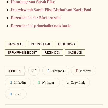
Homepage von Sarah Elise
Interview mit Sarah Elise Bischof von Karla Paul
Rezension in der Büchernische
Rezension bei primeballerina’s books
BIOGRAFIE
DEUTSCHLAND
EDEN BOOKS
ERFAHRUNGSBERICHT
REZENSION
SACHBUCH
TEILEN
0
Facebook
Pinterest
Linkedin
Whatsapp
Copy Link
Email