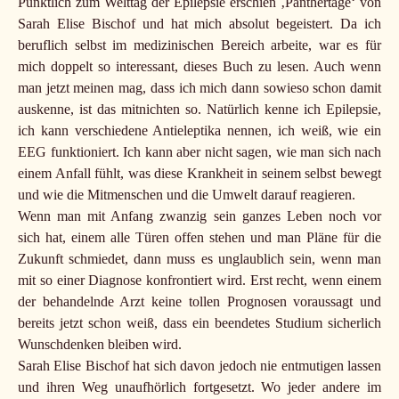
Pünktlich zum Welttag der Epilepsie erschien ‚Panthertage‘ von
Sarah Elise Bischof und hat mich absolut begeistert. Da ich
beruflich selbst im medizinischen Bereich arbeite, war es für
mich doppelt so interessant, dieses Buch zu lesen. Auch wenn
man jetzt meinen mag, dass ich mich dann sowieso schon damit
auskenne, ist das mitnichten so. Natürlich kenne ich Epilepsie,
ich kann verschiedene Antieleptika nennen, ich weiß, wie ein
EEG funktioniert. Ich kann aber nicht sagen, wie man sich nach
einem Anfall fühlt, was diese Krankheit in seinem selbst bewegt
und wie die Mitmenschen und die Umwelt darauf reagieren.
Wenn man mit Anfang zwanzig sein ganzes Leben noch vor
sich hat, einem alle Türen offen stehen und man Pläne für die
Zukunft schmiedet, dann muss es unglaublich sein, wenn man
mit so einer Diagnose konfrontiert wird. Erst recht, wenn einem
der behandelnde Arzt keine tollen Prognosen voraussagt und
bereits jetzt schon weiß, dass ein beendetes Studium sicherlich
Wunschdenken bleiben wird.
Sarah Elise Bischof hat sich davon jedoch nie entmutigen lassen
und ihren Weg unaufhörlich fortgesetzt. Wo jeder andere im