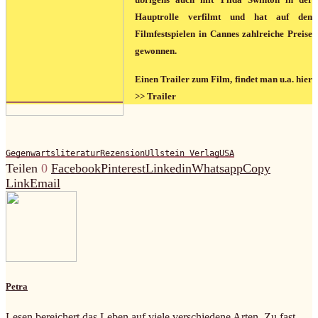
Hauptrolle verfilmt und hat auf den
Filmfestspielen in Cannes zahlreiche Preise
gewonnen.
Einen Trailer zum Film, findet man u.a. hier
>> Trailer
Gegenwartsliteratur
Rezension
Ullstein Verlag
USA
Teilen
0
Facebook
Pinterest
Linkedin
Whatsapp
Copy
Link
Email
Petra
Lesen bereichert das Leben auf viele verschiedene Arten. Zu fast