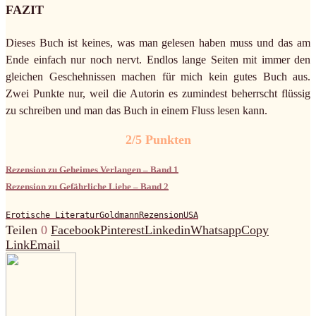
FAZIT
Dieses Buch ist keines, was man gelesen haben muss und das am
Ende einfach nur noch nervt. Endlos lange Seiten mit immer den
gleichen Geschehnissen machen für mich kein gutes Buch aus.
Zwei Punkte nur, weil die Autorin es zumindest beherrscht flüssig
zu schreiben und man das Buch in einem Fluss lesen kann.
2/5 Punkten
Rezension zu Geheimes Verlangen – Band 1
Rezension zu Gefährliche Liebe – Band 2
Erotische Literatur
Goldmann
Rezension
USA
Teilen
0
Facebook
Pinterest
Linkedin
Whatsapp
Copy
Link
Email