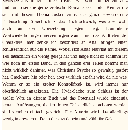
SM/BDSM-Nummer in diesem Buch war schon immer ein Witz
und für Leser die gerne erotische Romane lesen oder Kenner die
sich mit diesem Thema auskennen ist das ganze sowieso eine
Enttäuschung. Sprachlich ist das Buch schwach, was aber wohl
auch an der Übersetzung liegen mag. Dümmliche
Wortwiederholungen nerven irgendwann und das Auftreten der
Charaktere, hier denke ich besonders an Ana, bringen einen
schlussendlich auf die Palme. Wobei sich Anas Naivität mit diesem
Teil tatsächlich ein wenig gelegt hat und lange nicht so schlimm ist,
wie noch im ersten Band. In den ganzen drei Teilen kommt man
nicht wirklich dahinter, was Christians Psyche so gewaltig gestört
hat. Crackhure hin oder her, aber wirklich erzählt wird da nie was.
Warum er so ein großer Kontrollfreak ist, wird immer nur
oberflächlich angekratzt. Die Hyde-Sache zum Schluss ist der
größte Witz an diesem Buch und das Potenzial wurde eindeutig
vertan. Auflösungen, die im dritten Teil endlich angeboten werden
sind ziemlich einfach gestrickt. Die Autorin wird das allerdings
wenig interessieren. Denn die sitzt daheim und zählt ihr Geld.