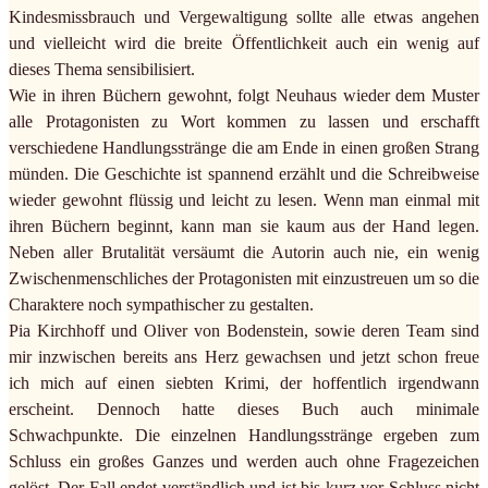
Kindesmissbrauch und Vergewaltigung sollte alle etwas angehen
und vielleicht wird die breite Öffentlichkeit auch ein wenig auf
dieses Thema sensibilisiert.
Wie in ihren Büchern gewohnt, folgt Neuhaus wieder dem Muster
alle Protagonisten zu Wort kommen zu lassen und erschafft
verschiedene Handlungsstränge die am Ende in einen großen Strang
münden. Die Geschichte ist spannend erzählt und die Schreibweise
wieder gewohnt flüssig und leicht zu lesen. Wenn man einmal mit
ihren Büchern beginnt, kann man sie kaum aus der Hand legen.
Neben aller Brutalität versäumt die Autorin auch nie, ein wenig
Zwischenmenschliches der Protagonisten mit einzustreuen um so die
Charaktere noch sympathischer zu gestalten.
Pia Kirchhoff und Oliver von Bodenstein, sowie deren Team sind
mir inzwischen bereits ans Herz gewachsen und jetzt schon freue
ich mich auf einen siebten Krimi, der hoffentlich irgendwann
erscheint. Dennoch hatte dieses Buch auch minimale
Schwachpunkte. Die einzelnen Handlungsstränge ergeben zum
Schluss ein großes Ganzes und werden auch ohne Fragezeichen
gelöst. Der Fall endet verständlich und ist bis kurz vor Schluss nicht