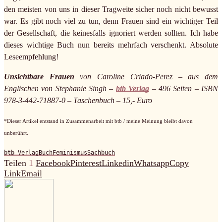
den meisten von uns in dieser Tragweite sicher noch nicht bewusst
war. Es gibt noch viel zu tun, denn Frauen sind ein wichtiger Teil
der Gesellschaft, die keinesfalls ignoriert werden sollten. Ich habe
dieses wichtige Buch nun bereits mehrfach verschenkt. Absolute
Leseempfehlung!
Unsichtbare Frauen
von Caroline Criado-Perez – aus dem
Englischen von Stephanie Singh –
btb Verlag
– 496 Seiten – ISBN
978-3-442-71887-0 – Taschenbuch – 15,- Euro
*Dieser Artikel entstand in Zusammenarbeit mit btb / meine Meinung bleibt davon
unberührt.
btb Verlag
Buch
Feminismus
Sachbuch
Teilen
1
Facebook
Pinterest
Linkedin
Whatsapp
Copy
Link
Email