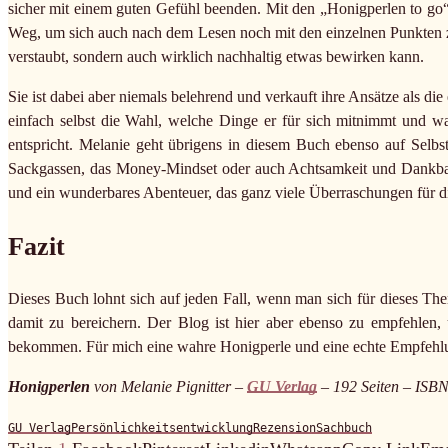
sicher mit einem guten Gefühl beenden. Mit den „Honigperlen to go“
Weg, um sich auch nach dem Lesen noch mit den einzelnen Punkten z
verstaubt, sondern auch wirklich nachhaltig etwas bewirken kann.
Sie ist dabei aber niemals belehrend und verkauft ihre Ansätze als die
einfach selbst die Wahl, welche Dinge er für sich mitnimmt und w
entspricht. Melanie geht übrigens in diesem Buch ebenso auf Selbst
Sackgassen, das Money-Mindset oder auch Achtsamkeit und Dankbarkei
und ein wunderbares Abenteuer, das ganz viele Überraschungen für di
Fazit
Dieses Buch lohnt sich auf jeden Fall, wenn man sich für dieses Th
damit zu bereichern. Der Blog ist hier aber ebenso zu empfehlen, 
bekommen. Für mich eine wahre Honigperle und eine echte Empfehl
Honigperlen
von Melanie Pignitter –
GU Verlag
– 192 Seiten – ISB
GU Verlag
Persönlichkeitsentwicklung
Rezension
Sachbuch