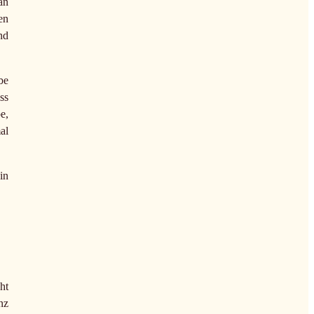
an
en
nd
be
ss
e,
al
in
ht
nz