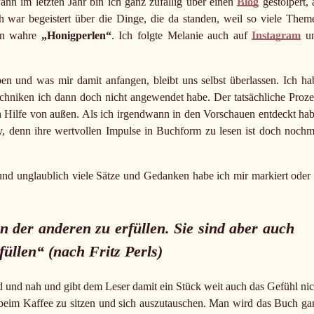
wann im letzten Jahr bin ich ganz zufällig über einen
Blog
gestolpert, 
h war begeistert über die Dinge, die da standen, weil so viele Them
ben wahre
„Honigperlen“
. Ich folgte Melanie auch auf
Instagram
u
eben und was mir damit anfangen, bleibt uns selbst überlassen. Ich ha
echniken ich dann doch nicht angewendet habe. Der tatsächliche Proze
ch Hilfe von außen. Als ich irgendwann in den Vorschauen entdeckt hab
py, denn ihre wertvollen Impulse in Buchform zu lesen ist doch nochm
 und unglaublich viele Sätze und Gedanken habe ich mir markiert oder 
n der anderen zu erfüllen. Sie sind aber auch
üllen“ (nach Fritz Perls)
nd und nah und gibt dem Leser damit ein Stück weit auch das Gefühl nic
 beim Kaffee zu sitzen und sich auszutauschen. Man wird das Buch ga