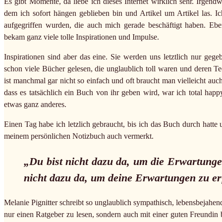
Es gibt Momente, da liebe ich dieses Internet wirklich sehr. Irgend
dem ich sofort hängen geblieben bin und Artikel um Artikel las. Ic
aufgegriffen wurden, die auch mich gerade beschäftigt haben. E
bekam ganz viele tolle Inspirationen und Impulse.
Inspirationen sind aber das eine. Sie werden uns letztlich nur geg
schon viele Bücher gelesen, die unglaublich toll waren und deren T
ist manchmal gar nicht so einfach und oft braucht man vielleicht au
dass es tatsächlich ein Buch von ihr geben wird, war ich total hap
etwas ganz anderes.
Einen Tag habe ich letzlich gebraucht, bis ich das Buch durch hatte
meinem persönlichen Notizbuch auch vermerkt.
„Du bist nicht dazu da, um die Erwartunge
nicht dazu da, um deine Erwartungen zu erf
Melanie Pignitter schreibt so unglaublich sympathisch, lebensbejahe
nur einen Ratgeber zu lesen, sondern auch mit einer guten Freundin