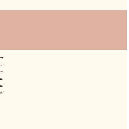
er
ne
es
um
mt
el