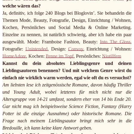
welche wären das?
Ja, definitiv, ich folge 240 Blogs bei Bloglovin’. Sie behandeln die
Themen Mode, Beauty, Fotografie, Design, Einrichtung / Wohnen,
Kochen, Persönliches und Social Media & Online Marketing.
Einzelne zu nennen, ist natürlich schwierig, aber ich habe ein paar
ausgewählt. Mode: Framboise Fashion, Beauty:
Into The Gloss
,
Fotografie:
Unintended
, Design:
Convoy
, Einrichtung / Wohnen:
HomeAdore
, Kochen:
Penne im Topf
, Persönliches:
Niotillfem
Kannst du dein absolutes Lieblingsgenre und deinen
Lieblingsautoren benennen? Und mit welchem Genre wirst du
einfach nie wirklich warm werden, egal wie oft du es versuchst?
Am liebsten lese ich zeitgenössische Romane, davon häufig Thriller
und Young Adult, wobei letzteres für mich nicht nur die
Altersgruppe von 14-21 umfasst, sondern eher von 14 bis Ende 20.
Gar nicht mag ich beispielsweise Science Fiction, Fantasy (Harry
Potter ist die einzige Ausnahme) oder historische Romane. Die
Frage nach meinem Lieblingsautor bringt mich sehr in die
Bredouille, ich kann keine klare Antwort geben.