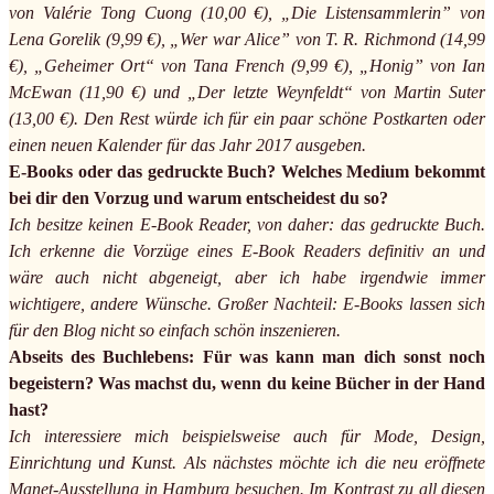
von Valérie Tong Cuong (10,00 €), „Die Listensammlerin” von
Lena Gorelik (9,99 €), „Wer war Alice” von T. R. Richmond (14,99
€), „Geheimer Ort“ von Tana French (9,99 €), „Honig” von Ian
McEwan (11,90 €) und „Der letzte Weynfeldt“ von Martin Suter
(13,00 €). Den Rest würde ich für ein paar schöne Postkarten oder
einen neuen Kalender für das Jahr 2017 ausgeben.
E-Books oder das gedruckte Buch? Welches Medium bekommt
bei dir den Vorzug und warum entscheidest du so?
Ich besitze keinen E-Book Reader, von daher: das gedruckte Buch.
Ich erkenne die Vorzüge eines E-Book Readers definitiv an und
wäre auch nicht abgeneigt, aber ich habe irgendwie immer
wichtigere, andere Wünsche. Großer Nachteil: E-Books lassen sich
für den Blog nicht so einfach schön inszenieren.
Abseits des Buchlebens: Für was kann man dich sonst noch
begeistern? Was machst du, wenn du keine Bücher in der Hand
hast?
Ich interessiere mich beispielsweise auch für Mode, Design,
Einrichtung und Kunst. Als nächstes möchte ich die neu eröffnete
Manet-Ausstellung in Hamburg besuchen. Im Kontrast zu all diesen