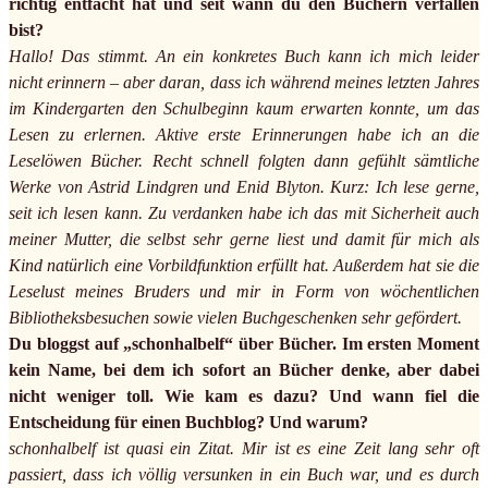
richtig entfacht hat und seit wann du den Büchern verfallen
bist?
Hallo! Das stimmt. An ein konkretes Buch kann ich mich leider
nicht erinnern – aber daran, dass ich während meines letzten Jahres
im Kindergarten den Schulbeginn kaum erwarten konnte, um das
Lesen zu erlernen. Aktive erste Erinnerungen habe ich an die
Leselöwen Bücher. Recht schnell folgten dann gefühlt sämtliche
Werke von Astrid Lindgren und Enid Blyton. Kurz: Ich lese gerne,
seit ich lesen kann. Zu verdanken habe ich das mit Sicherheit auch
meiner Mutter, die selbst sehr gerne liest und damit für mich als
Kind natürlich eine Vorbildfunktion erfüllt hat. Außerdem hat sie die
Leselust meines Bruders und mir in Form von wöchentlichen
Bibliotheksbesuchen sowie vielen Buchgeschenken sehr gefördert.
Du bloggst auf „schonhalbelf“ über Bücher. Im ersten Moment
kein Name, bei dem ich sofort an Bücher denke, aber dabei
nicht weniger toll. Wie kam es dazu? Und wann fiel die
Entscheidung für einen Buchblog? Und warum?
schonhalbelf ist quasi ein Zitat. Mir ist es eine Zeit lang sehr oft
passiert, dass ich völlig versunken in ein Buch war, und es durch