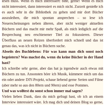
lesen muss. Wenn es mich interessiert: bitte, gerne! Wenn es mich
nicht interessiert, dann interessiert es mich nicht. Zurzeit genieße ich
es auch sehr in die Bibliothek zu gehen und mir dort Bücher
auszuleihen, die mich spontan ansprechen – so lese ich
Neuerscheinungen neben älteren, aber nicht weniger aktuellen
Büchern und das macht mir mehr Spaß, als mich lediglich auf die
Besprechung neu erschienener Titel zu fokussieren. Dieser
Überfluss an neuen Reizen überfordert mich schnell und das ist
genau das, was ich nicht in Büchern suche.
Abseits des Buchlebens: Für was kann man dich sonst noch
begeistern? Was machst du, wenn du keine Bücher in der Hand
hast?
Ich schreibe sehr gerne, aber das hat ja irgendwie auch etwas mit
Büchern zu tun. Ansonsten höre ich Musik, kümmere mich um das
ein oder andere DIY-Projekt, schaue liebend gerne Serien und Filme
(aber mehr so aus den 80ern und 90ern) und esse Pommes.
Und was wolltest du sonst schon immer mal sagen?
Vielen lieben Dank, dass du mich gefragt hast, ob ich an einem
Interview interessiert wäre. Ich mag dich und deinen Blog so gerne,