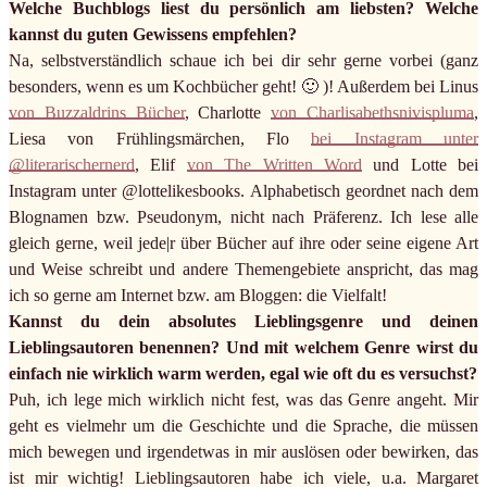
Welche Buchblogs liest du persönlich am liebsten? Welche
kannst du guten Gewissens empfehlen?
Na, selbstverständlich schaue ich bei dir sehr gerne vorbei (ganz
besonders, wenn es um Kochbücher geht! 🙂 )! Außerdem bei Linus
von Buzzaldrins Bücher
, Charlotte
von Charlisabethsnivispluma
,
Liesa von Frühlingsmärchen, Flo
bei Instagram unter
@literarischernerd
, Elif
von The Written Word
und Lotte bei
Instagram unter @lottelikesbooks. Alphabetisch geordnet nach dem
Blognamen bzw. Pseudonym, nicht nach Präferenz. Ich lese alle
gleich gerne, weil jede|r über Bücher auf ihre oder seine eigene Art
und Weise schreibt und andere Themengebiete anspricht, das mag
ich so gerne am Internet bzw. am Bloggen: die Vielfalt!
Kannst du dein absolutes Lieblingsgenre und deinen
Lieblingsautoren benennen? Und mit welchem Genre wirst du
einfach nie wirklich warm werden, egal wie oft du es versuchst?
Puh, ich lege mich wirklich nicht fest, was das Genre angeht. Mir
geht es vielmehr um die Geschichte und die Sprache, die müssen
mich bewegen und irgendetwas in mir auslösen oder bewirken, das
ist mir wichtig! Lieblingsautoren habe ich viele, u.a. Margaret