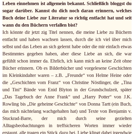
Leben einnehmen ist allgemein bekannt. Schließlich bloggst du
sogar darüber. Kannst du dich noch daran erinnern, welches
Buch deine Liebe zur Literatur so richtig entfacht hat und seit
wann du den Büchern verfallen bist?
Ich könnte dir jetzt zig Titel nennen, die meine Liebe zu Büchern
entfacht und haben wachsen lassen, durch die ich viel über mich
selbst und das Leben an sich gelernt habe oder die mir einfach etwas
Bestimmtes gegeben haben, aber diese Liebe an sich, die war
gefühlt schon immer da. Ehrlich, ich kann mich an keine Zeit ohne
Bücher erinnern. Ob es Bilderbücher und vorgelesene Geschichten
im Kleinkindalter waren – z.B. „Freunde“ von Helme Heine oder
die „Geschichten vom Franz“ von Christine Nöstlinger, die „Tina
und Tini“ Bände von Enid Blyton in der Grundschulzeit, später
„Das Tagebuch der Anne Frank“ und „Harry Potter“ von J.K.
Rowling bis „Die geheime Geschichte“ von Donna Tartt (ein Buch,
das mich nächtelang wachgehalten hat) und Texte von Benjamin v.
Stuckrad-Barre, der mich durch seine gezielten
Alltagsbeobachtungen in treffsicheren Worten immer wieder
erstaunt, alle tragen ein Stück dazu bei. Liebe klingt dabei irgendwie