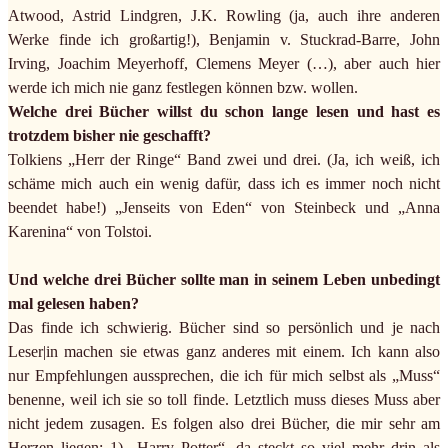
Atwood, Astrid Lindgren, J.K. Rowling (ja, auch ihre anderen
Werke finde ich großartig!), Benjamin v. Stuckrad-Barre, John
Irving, Joachim Meyerhoff, Clemens Meyer (…), aber auch hier
werde ich mich nie ganz festlegen können bzw. wollen.
Welche drei Bücher willst du schon lange lesen und hast es
trotzdem bisher nie geschafft?
Tolkiens „Herr der Ringe“ Band zwei und drei. (Ja, ich weiß, ich
schäme mich auch ein wenig dafür, dass ich es immer noch nicht
beendet habe!) „Jenseits von Eden“ von Steinbeck und „Anna
Karenina“ von Tolstoi.
Und welche drei Bücher sollte man in seinem Leben unbedingt
mal gelesen haben?
Das finde ich schwierig. Bücher sind so persönlich und je nach
Leser|in machen sie etwas ganz anderes mit einem. Ich kann also
nur Empfehlungen aussprechen, die ich für mich selbst als „Muss“
benenne, weil ich sie so toll finde. Letztlich muss dieses Muss aber
nicht jedem zusagen. Es folgen also drei Bücher, die mir sehr am
Herzen liegen: 1) „Harry Potter“, da steckt so viel mehr drin als