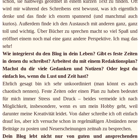
schön, sie halbwegs geordnet in einem kurzen Text zu finden. Oft
wird mir während des Schreibens erst bewusst, was ich eigentlich
denke und das finde ich enorm spannend (und manchmal auch
kurios). Außerdem finde ich den Austausch mit anderen ganz, ganz
toll und wichtig. Über Bücher zu sprechen macht so viel Spaß und
eröffnet einem noch mal eine ganz andere Perspektive. Ich mag das
sehr!
Wie integrierst du den Blog in dein Leben? Gibt es feste Zeiten
in denen du schreibst? Arbeitest du mit einem Redaktionsplan?
Machst du dir viele Gedanken und Notizen? Oder legst du
einfach los, wenn du Lust und Zeit hast?
Ehrlich gesagt bin ich sehr unkoordiniert (man könnt es auch
chaotisch nennen). Feste Zeiten oder einen Plan zu haben bedeutet
für mich immer Stress und Druck – beides vermeide ich nach
Möglichkeit, insbesondere, wenn es um mein Hobby geht, weil
darunter meine Kreativität leidet. Von daher schreibe ich oft einfach
drauf los, aber ich versuche schon in regelmäßigen Abständen neue
Beiträge zu posten und Neuerscheinungen zeitnah zu besprechen.
Dein Blog lebt nicht nur von guten und ansprechenden