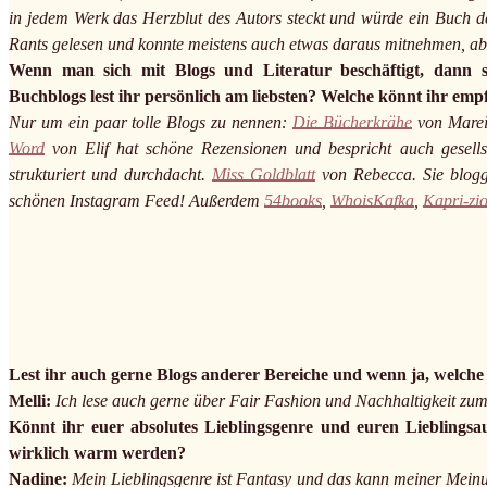
in jedem Werk das Herzblut des Autors steckt und würde ein Buch de
Rants gelesen und konnte meistens auch etwas daraus mitnehmen, abe
Wenn man sich mit Blogs und Literatur beschäftigt, dann 
Buchblogs lest ihr persönlich am liebsten? Welche könnt ihr emp
Nur um ein paar tolle Blogs zu nennen:
Die Bücherkrähe
von Mareik
Word
von Elif hat schöne Rezensionen und bespricht auch gesellsc
strukturiert und durchdacht.
Miss Goldblatt
von Rebecca. Sie bloggt
schönen Instagram Feed! Außerdem
54books
,
WhoisKafka
,
Kapri-zi
Lest ihr auch gerne Blogs anderer Bereiche und wenn ja, welch
Melli:
Ich lese auch gerne über Fair Fashion und Nachhaltigkeit zum
Könnt ihr euer absolutes Lieblingsgenre und euren Lieblings
wirklich warm werden?
Nadine:
Mein Lieblingsgenre ist Fantasy und das kann meiner Mein