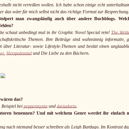
shalb nicht verreißen wollen. Ich habe schon einige echt unterhaltsa
r das wäre für mich selbst nicht das richtige Format zur Besprechung
stolpert man zwangsläufig auch über andere Buchblogs. Welc
fehlen?
e schaut unbedingt mal in ihr Graphic Novel Special rein!
The Writt
haftskritische Themen. Ihre Beiträge sind wahnsinnig informativ, g
 über Literatur- sowie Lifestyle-Themen und besitzt einen unglaubli
oes
,
Herzpotenzial
und Die Liebe zu den Büchern.
e wären das?
 Beispiel bei
peppermynta
und
dariadaria
.
autoren benennen? Und mit welchem Genre werdet ihr einfach n
ung nach niemand besser schreiben als Leigh Bardugo. Im Kontrast da