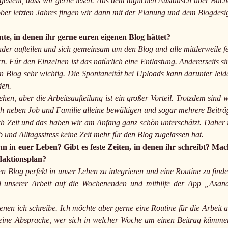
tgestellt, dass wir gerne lesen. Aus dem täglichen Austausch über Büch
tober letzten Jahres fingen wir dann mit der Planung und dem Blogdesi
e, in denen ihr gerne euren eigenen Blog hättet?
er aufteilen und sich gemeinsam um den Blog und alle mittlerweile fe
ür den Einzelnen ist das natürlich eine Entlastung. Andererseits si
log sehr wichtig. Die Spontaneität bei Uploads kann darunter leid
den.
 aber die Arbeitsaufteilung ist ein großer Vorteil. Trotzdem sind w
uch neben Job und Familie alleine bewältigen und sogar mehrere Beiträ
lich Zeit und das haben wir am Anfang ganz schön unterschätzt. Daher i
nd Alltagsstress keine Zeit mehr für den Blog zugelassen hat.
ihn in euer Leben? Gibt es feste Zeiten, in denen ihr schreibt? Mac
daktionsplan?
en Blog perfekt in unser Leben zu integrieren und eine Routine zu finde
il unserer Arbeit auf die Wochenenden und mithilfe der App „Asan
enen ich schreibe. Ich möchte aber gerne eine Routine für die Arbeit 
r eine Absprache, wer sich in welcher Woche um einen Beitrag kümme