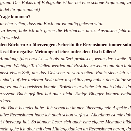
agram. Der Fokus auf Fotografie ist hierbei eine schöne Ergänzung z
indet ihr ganz unten!)
n Frage kommen?
ar eher selten, dass ein Buch nur einmalig gelesen wird.
zu lesen, hole ich mir gerne die Hörbücher dazu. Ansonsten fehlt m
tig wächst.
ten Büchern zu überzeugen. Schreibt ihr Rezensionen immer sofo
asst ihr negative Meinungen lieber unter den Tisch fallen?
ndlung (das erweist sich als äußert praktisch, wenn der zweite Te
ngen. Wichtige Textstellen werden mit Post-Its versehen und durch d
ist etwas Zeit, um das Gelesene zu verarbeiten. Rants stehe ich se
 sind, auf der anderen Seite aber respektlos gegenüber dem Autor se
nig es mich begeistern konnte. Trotzdem erwische ich mich dabei, da
rrissene Buch gefallen hat oder nicht. Einige Blogger können einfa
tieren.
ch ein Buch beendet habe. Ich versuche immer überzeugende Aspekte d
ative Rezensionen habe ich auch schon verfasst. Allerdings ist mir dab
 überzeugt hat. So können Leser sich auch eine eigene Meinung bild
lgemein gehe ich aber mit dem Hintergedanken an Rezensionen heran, da