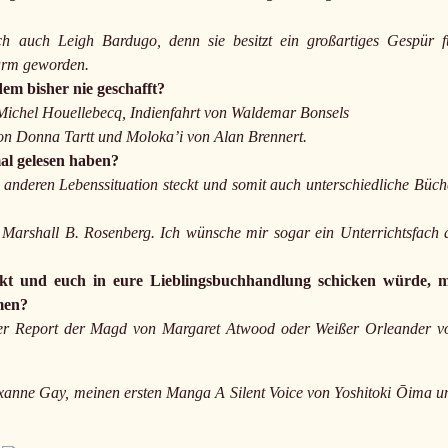
 auch Leigh Bardugo, denn sie besitzt ein großartiges Gespür f
warm geworden.
dem bisher nie geschafft?
ichel Houellebecq, Indienfahrt von Waldemar Bonsels
on Donna Tartt und Moloka’i von Alan Brennert.
al gelesen haben?
anderen Lebenssituation steckt und somit auch unterschiedliche Büch
 Marshall B. Rosenberg. Ich wünsche mir sogar ein Unterrichtsfach 
kt und euch in eure Lieblingsbuchhandlung schicken würde, m
men?
 Der Report der Magd von Margaret Atwood oder Weißer Orleander v
nne Gay, meinen ersten Manga A Silent Voice von Yoshitoki Ōima u