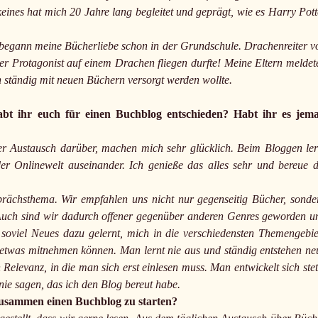
keines hat mich 20 Jahre lang begleitet und geprägt, wie es Harry Pott
 begann meine Bücherliebe schon in der Grundschule. Drachenreiter v
der Protagonist auf einem Drachen fliegen durfte! Meine Eltern meldet
 ständig mit neuen Büchern versorgt werden wollte.
t ihr euch für einen Buchblog entschieden? Habt ihr es jema
er Austausch darüber, machen mich sehr glücklich. Beim Bloggen ler
r Onlinewelt auseinander. Ich genieße das alles sehr und bereue d
rächsthema. Wir empfahlen uns nicht nur gegenseitig Bücher, sonde
 Auch sind wir dadurch offener gegenüber anderen Genres geworden u
oviel Neues dazu gelernt, mich in die verschiedensten Themengebie
 etwas mitnehmen können. Man lernt nie aus und ständig entstehen ne
elevanz, in die man sich erst einlesen muss. Man entwickelt sich stet
nie sagen, das ich den Blog bereut habe.
zusammen einen Buchblog zu starten?