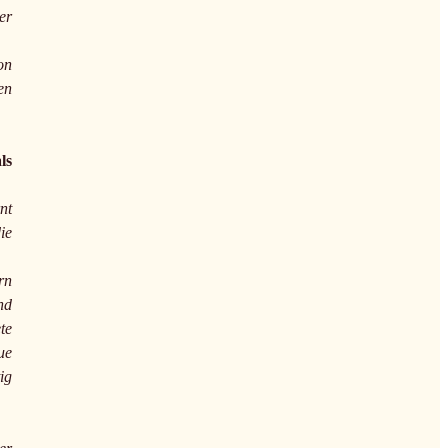
er
on
en
ls
nt
ie
rn
nd
te
ue
ig