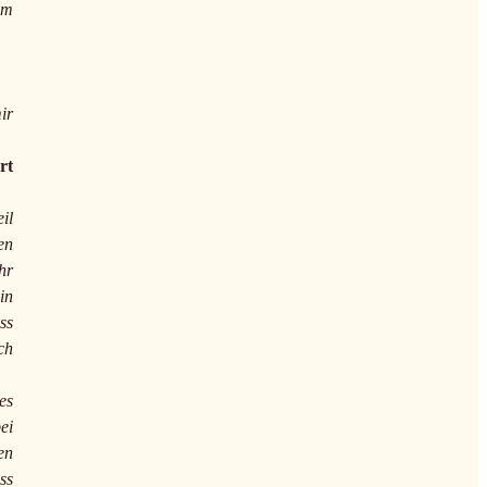
um
ir
rt
il
en
hr
in
ss
ch
es
ei
en
ss