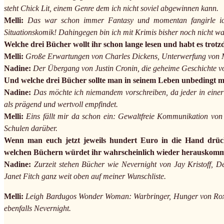
steht Chick Lit, einem Genre dem ich nicht soviel abgewinnen kann.
Melli:
Das war schon immer Fantasy und momentan fangirle ich
Situationskomik! Dahingegen bin ich mit Krimis bisher noch nicht 
Welche drei Bücher wollt ihr schon lange lesen und habt es trotz
Melli:
Große Erwartungen von Charles Dickens, Unterwerfung von M
Nadine:
Der Übergang von Justin Cronin, die geheime Geschichte v
Und welche drei Bücher sollte man in seinem Leben unbedingt m
Nadine:
Das möchte ich niemandem vorschreiben, da jeder in einer 
als prägend und wertvoll empfindet.
Melli:
Eins fällt mir da schon ein: Gewaltfreie Kommunikation von
Schulen darüber.
Wenn man euch jetzt jeweils hundert Euro in die Hand drüc
welchen Büchern würdet ihr wahrscheinlich wieder herauskom
Nadine:
Zurzeit stehen Bücher wie Nevernight von Jay Kristoff,
Janet Fitch ganz weit oben auf meiner Wunschliste.
Melli:
Leigh Bardugos Wonder Woman: Warbringer, Hunger von Roxa
ebenfalls Nevernight.