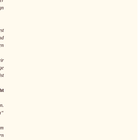
er
gn
st
nd
en
ir
ge
st
ht
n.
a“
am
rn