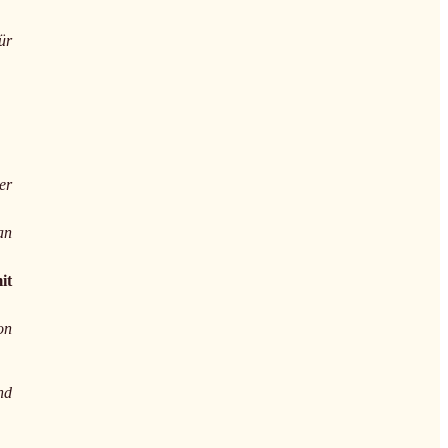
ür
er
an
it
on
nd