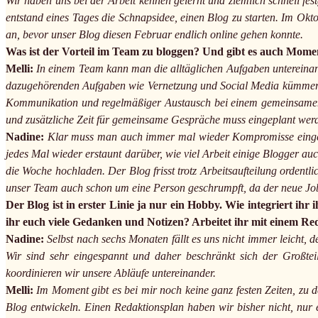
Wir haben uns bei der Arbeit kennen gelernt und ziemlich schnell fes
entstand eines Tages die Schnapsidee, einen Blog zu starten. Im Ok
an, bevor unser Blog diesen Februar endlich online gehen konnte.
Was ist der Vorteil im Team zu bloggen? Und gibt es auch Moment
Melli:
In einem Team kann man die alltäglichen Aufgaben untereinand
dazugehörenden Aufgaben wie Vernetzung und Social Media kümmern. F
Kommunikation und regelmäßiger Austausch bei einem gemeinsamen B
und zusätzliche Zeit für gemeinsame Gespräche muss eingeplant wer
Nadine:
Klar muss man auch immer mal wieder Kompromisse eingehen,
jedes Mal wieder erstaunt darüber, wie viel Arbeit einige Blogger a
die Woche hochladen. Der Blog frisst trotz Arbeitsaufteilung ordent
unser Team auch schon um eine Person geschrumpft, da der neue Job u
Der Blog ist in erster Linie ja nur ein Hobby. Wie integriert ihr 
ihr euch viele Gedanken und Notizen? Arbeitet ihr mit einem Re
Nadine:
Selbst nach sechs Monaten fällt es uns nicht immer leicht, d
Wir sind sehr eingespannt und daher beschränkt sich der Großte
koordinieren wir unsere Abläufe untereinander.
Melli:
Im Moment gibt es bei mir noch keine ganz festen Zeiten, zu d
Blog entwickeln. Einen Redaktionsplan haben wir bisher nicht, nu