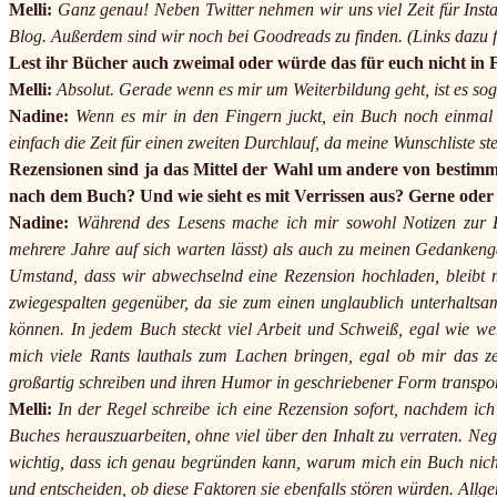
Melli:
Ganz genau! Neben Twitter nehmen wir uns viel Zeit für Inst
Blog. Außerdem sind wir noch bei Goodreads zu finden. (Links dazu f
Lest ihr Bücher auch zweimal oder würde das für euch nicht i
Melli:
Absolut. Gerade wenn es mir um Weiterbildung geht, ist es sog
Nadine:
Wenn es mir in den Fingern juckt, ein Buch noch einmal 
einfach die Zeit für einen zweiten Durchlauf, da meine Wunschliste ste
Rezensionen sind ja das Mittel der Wahl um andere von bestimm
nach dem Buch? Und wie sieht es mit Verrissen aus? Gerne oder l
Nadine:
Während des Lesens mache ich mir sowohl Notizen zur Ha
mehrere Jahre auf sich warten lässt) als auch zu meinen Gedankengä
Umstand, dass wir abwechselnd eine Rezension hochladen, bleibt me
zwiegespalten gegenüber, da sie zum einen unglaublich unterhaltsam
können. In jedem Buch steckt viel Arbeit und Schweiß, egal wie we
mich viele Rants lauthals zum Lachen bringen, egal ob mir das ze
großartig schreiben und ihren Humor in geschriebener Form transpor
Melli:
In der Regel schreibe ich eine Rezension sofort, nachdem i
Buches herauszuarbeiten, ohne viel über den Inhalt zu verraten. Neg
wichtig, dass ich genau begründen kann, warum mich ein Buch nicht
und entscheiden, ob diese Faktoren sie ebenfalls stören würden. Al