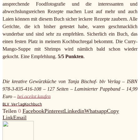
ansprechende Foodfotografie und die interessanten und
abwechslungsreichen Rezepte machen Lust auf mehr und auch
Laien können mit diesem Buch sicher leckere Rezepte zaubern. Alle
Gerichte, die ich bisher getestet habe, waren geschmacklich
wunderbar und sind sehr zu empfehlen. Sicherlich ein Buch, das
einen festen Platz in meinem Kochbuchregal bekommt. Die Curry-
Mango-Suppe mit Shrimps wird nämlich bald schon wieder
gekocht. Eine Empfehlung.
5/5 Punkten
.
Die kreative Gewürzküche von Tanja Bischof- blv Verlag – ISBN
978-3-835-416-108 – 127 Seiten – Laminierter Pappband – 14,99
Euro –
bei ocelot kaufen
BLV Verlag
Kochbuch
Teilen
0
Facebook
Pinterest
Linkedin
Whatsapp
Copy
Link
Email