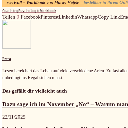
wertvoll – Workbook
von Mariel Hefele –
bestellbar in ihrem Onl
Coaching
Psychologie
Workbook
Teilen
0
Facebook
Pinterest
Linkedin
Whatsapp
Copy Link
Ema
Petra
Lesen bereichert das Leben auf viele verschiedene Arten. Zu fast alle
unbedingt ins Regal stellen musst.
Das gefällt dir vielleicht auch
Dazu sage ich im November „No“ – Warum man.
22/11/2025