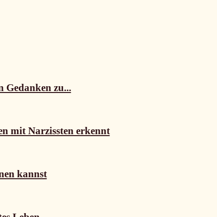
n Gedanken zu...
n mit Narzissten erkennt
nen kannst