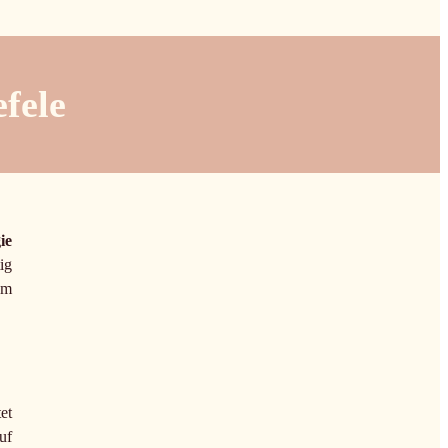
fele
ie
ig
em
et
uf