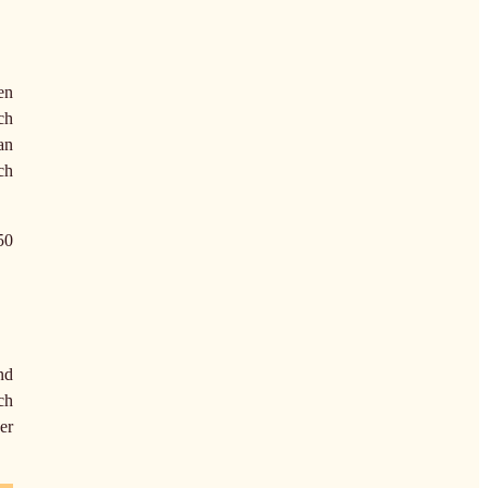
en
ch
an
ch
50
nd
ch
er