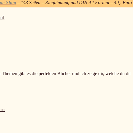
ine-Shop
– 143 Seiten – Ringbindung und DIN A4 Format – 49,- Euro
il
n Themen gibt es die perfekten Bücher und ich zeige dir, welche du dir
..