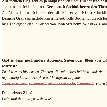
Auf meinem Blog geht es ja hauptsächlich über Bücher und desha
spontan empfehlen kannst. Gerne auch Sachbücher zu den Themen
Als Mama haben mich besonders die Bücher von Nicola Schmidt 
Danielle Graf
zum nachdenken angeregt. Tolle Bücher für die ich fü
mag sind eigentlich alle Bücher von
John Strelecky
. Seit zirka 3 J
Gibt es denn noch andere Accounts, Seiten oder Blogs von toll
würdest?
Zu den verschiedensten Themen die mich beschäftigen sind das Ac
regelmäßig konsumiere. Alle auf Instagram zu finden:
@zeit_statt_zeug
,
@_papapi_
,
@mami.hat.recht
,
@utopia.de
,
@thest
Dein liebstes Zitat?
Liebe und dann tue, was du willst.