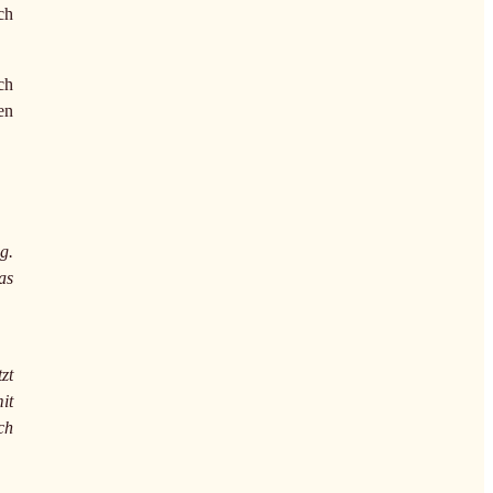
ch
ch
en
g.
as
zt
it
ch