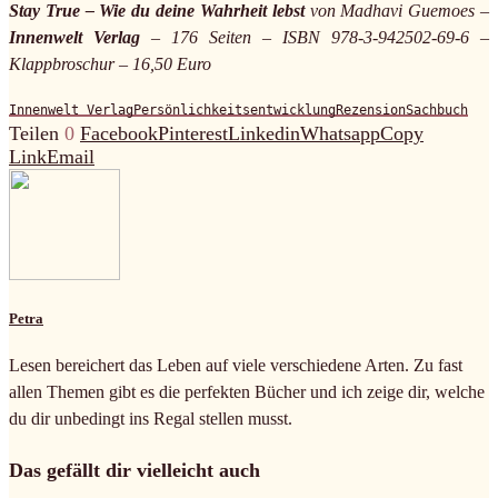
Stay True – Wie du deine Wahrheit lebst
von Madhavi Guemoes –
Innenwelt Verlag
– 176 Seiten – ISBN 978-3-942502-69-6 –
Klappbroschur – 16,50 Euro
Innenwelt Verlag
Persönlichkeitsentwicklung
Rezension
Sachbuch
Teilen
0
Facebook
Pinterest
Linkedin
Whatsapp
Copy
Link
Email
Petra
Lesen bereichert das Leben auf viele verschiedene Arten. Zu fast
allen Themen gibt es die perfekten Bücher und ich zeige dir, welche
du dir unbedingt ins Regal stellen musst.
Das gefällt dir vielleicht auch