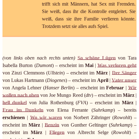
trifft sich mit Männern, hat Sex mit Fremden.
Sie weiß, dass ihr die Kontrolle entgleitet. Sie
weiß, dass sie ihre Familie verlieren könnte.
Trotzdem setzt sie alles aufs Spiel.
(von links oben nach rechts unten)
So schöne Lügen
von Tara
Isabella Burton (
Dumont
) – erscheint im
Mai
|
Was verloren geht
von Zinzi Clemmons (
Ullstein
) – erscheint im
März
|
Der Sänger
von Lukas Hartmann (
Diogenes
) – erscheint im
April
|
Vater unser
von Angela Lehner (
Hanser Berlin
) – erscheint im
Februar
|
Wir
wollen nach oben
von Joe Mungo Reed (
dtv
) – erscheint im
März
|
hell dunkel
von Julia Rothenburg (
FVA
) – erscheint im
März
|
Frau im Dunkeln
von Elena Ferrante (
Suhrkamp
) – bereits
erschienen
|
Wo wir waren
von Norbert Zähringer (
Rowohlt
) –
erscheint im
März
|
Benzin
von Gunther Geltinger (
Suhrkamp
) –
erscheint im
März
|
Fliegen
von Albrecht Selge (
Rowohlt
) –