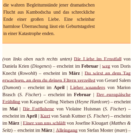
die wahren Begleitumstände jener dramatischen
Flucht aus Kambodscha und das schreckliche
Ende einer großen Liebe. Eine scheinbar
harmlose Überraschung lässt ein Geburtstagsfest
in einer Katastrophe enden.
(von links oben nach rechts unten)
Die Liebe im Ernstfall
von
Daniela Krien (
Diogenes
) – erscheint im
Februar
|
weg
von Doris
Knecht (
Rowohlt
) – erscheint im
März
|
Du wirst an dem Tag
erwachsen, an dem du deinen Eltern verzeihst
von Gerard Salem
(
Dumont
) – erscheint im
April
|
Lieber woanders
von Marion
Brasch (
S. Fischer
) – erscheint im
Februar
|
Der europäische
Frühling
von Kaspar Colling Nielsen (
Heyne Hardcore
) – erscheint
im
Mai
|
Die Entflohene
von Violaine Huisman (
S. Fischer
) –
erscheint im
April
|
Kurt
von Sarah Kuttner (
S. Fischer
) – erscheint
im
März
|
Einer von uns schläft
von Josefine Klougart (
Matthes &
Seitz
) – erscheint im
März
|
Alleingang
von Stefan Moster (
mare
) –