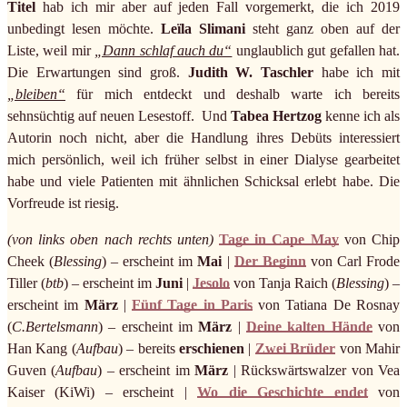
Titel
hab ich mir aber auf jeden Fall vorgemerkt, die ich 2019
unbedingt lesen möchte.
Leïla Slimani
steht ganz oben auf der
Liste, weil mir
„Dann schlaf auch du“
unglaublich gut gefallen hat.
Die Erwartungen sind groß.
Judith W. Taschler
habe ich mit
„bleiben“
für mich entdeckt und deshalb warte ich bereits
sehnsüchtig auf neuen Lesestoff. Und
Tabea Hertzog
kenne ich als
Autorin noch nicht, aber die Handlung ihres Debüts interessiert
mich persönlich, weil ich früher selbst in einer Dialyse gearbeitet
habe und viele Patienten mit ähnlichen Schicksal erlebt habe. Die
Vorfreude ist riesig.
(von links oben nach rechts unten)
Tage in Cape May
von Chip
Cheek (
Blessing
) – erscheint im
Mai
|
Der Beginn
von Carl Frode
Tiller (
btb
) – erscheint im
Juni
|
Jesolo
von Tanja Raich (
Blessing
) –
erscheint im
März
|
Fünf Tage in Paris
von Tatiana De Rosnay
(
C.Bertelsmann
) – erscheint im
März
|
Deine kalten Hände
von
Han Kang (
Aufbau
) – bereits
erschienen
|
Zwei Brüder
von Mahir
Guven (
Aufbau
) – erscheint im
März
| Rückswärtswalzer von Vea
Kaiser (KiWi) – erscheint |
Wo die Geschichte endet
von