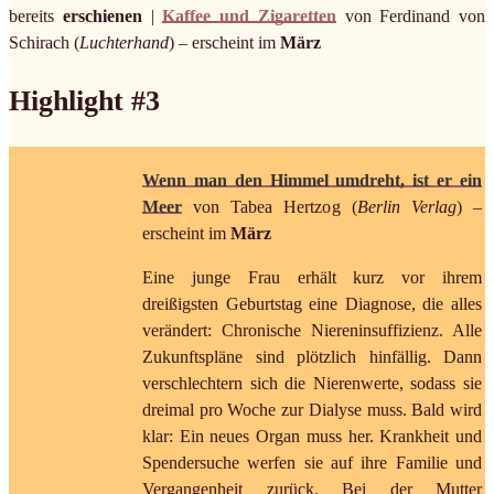
bereits
erschienen
|
Kaffee und Zigaretten
von Ferdinand von
Schirach (
Luchterhand
) – erscheint im
März
Highlight #3
Wenn man den Himmel umdreht, ist er ein
Meer
von Tabea Hertzog (
Berlin Verlag
) –
erscheint im
März
Eine junge Frau erhält kurz vor ihrem
dreißigsten Geburtstag eine Diagnose, die alles
verändert: Chronische Niereninsuffizienz. Alle
Zukunftspläne sind plötzlich hinfällig. Dann
verschlechtern sich die Nierenwerte, sodass sie
dreimal pro Woche zur Dialyse muss. Bald wird
klar: Ein neues Organ muss her. Krankheit und
Spendersuche werfen sie auf ihre Familie und
Vergangenheit zurück. Bei der Mutter