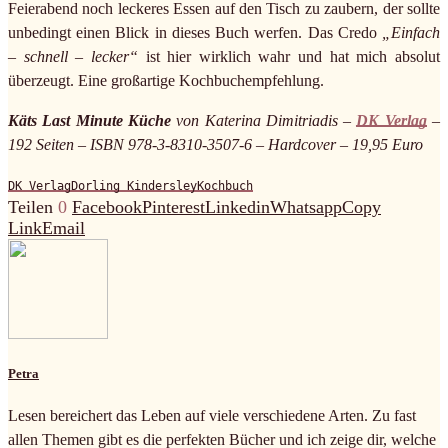
Feierabend noch leckeres Essen auf den Tisch zu zaubern, der sollte
unbedingt einen Blick in dieses Buch werfen. Das Credo
„Einfach
– schnell – lecker“
ist hier wirklich wahr und hat mich absolut
überzeugt. Eine großartige Kochbuchempfehlung.
Käts Last Minute Küche
von Katerina Dimitriadis –
DK Verlag
–
192 Seiten – ISBN 978-3-8310-3507-6 – Hardcover – 19,95 Euro
DK Verlag
Dorling Kindersley
Kochbuch
Teilen
0
Facebook
Pinterest
Linkedin
Whatsapp
Copy
Link
Email
Petra
Lesen bereichert das Leben auf viele verschiedene Arten. Zu fast
allen Themen gibt es die perfekten Bücher und ich zeige dir, welche