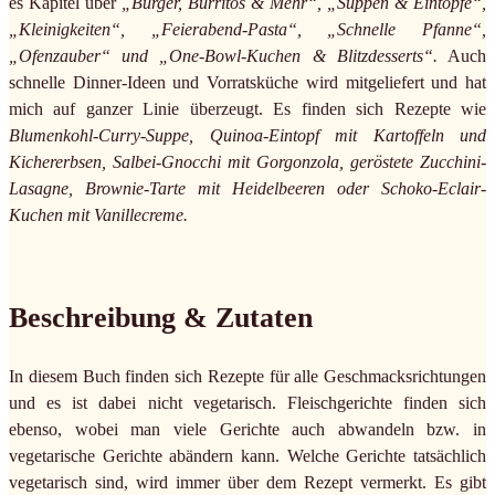
es Kapitel über
„Burger, Burritos & Mehr“, „Suppen & Eintöpfe“,
„Kleinigkeiten“, „Feierabend-Pasta“, „Schnelle Pfanne“,
„Ofenzauber“ und „One-Bowl-Kuchen & Blitzdesserts“.
Auch
schnelle Dinner-Ideen und Vorratsküche wird mitgeliefert und hat
mich auf ganzer Linie überzeugt. Es finden sich Rezepte wie
Blumenkohl-Curry-Suppe, Quinoa-Eintopf mit Kartoffeln und
Kichererbsen, Salbei-Gnocchi mit Gorgonzola, geröstete Zucchini-
Lasagne, Brownie-Tarte mit Heidelbeeren oder Schoko-Eclair-
Kuchen mit Vanillecreme.
Beschreibung & Zutaten
In diesem Buch finden sich Rezepte für alle Geschmacksrichtungen
und es ist dabei nicht vegetarisch. Fleischgerichte finden sich
ebenso, wobei man viele Gerichte auch abwandeln bzw. in
vegetarische Gerichte abändern kann. Welche Gerichte tatsächlich
vegetarisch sind, wird immer über dem Rezept vermerkt. Es gibt