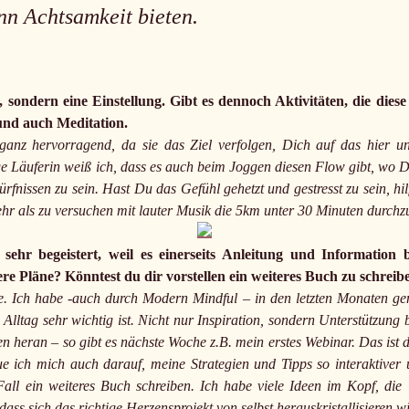
nn Achtsamkeit bieten.
, sondern eine Einstellung. Gibt es dennoch Aktivitäten, die dies
 und auch Meditation.
anz hervorragend, da sie das Ziel verfolgen, Dich auf das hier un
e Läuferin weiß ich, dass es auch beim Joggen diesen Flow gibt, wo Du
fnissen zu sein. Hast Du das Gefühl gehetzt und gestresst zu sein, hi
ehr als zu versuchen mit lauter Musik die 5km unter 30 Minuten durch
ehr begeistert, weil es einerseits Anleitung und Information b
ere Pläne? Könntest du dir vorstellen ein weiteres Buch zu schrei
e. Ich habe -auch durch Modern Mindful – in den letzten Monaten g
Alltag sehr wichtig ist. Nicht nur Inspiration, sondern Unterstützun
n heran – so gibt es nächste Woche z.B. mein erstes Webinar. Das ist 
ue ich mich auch darauf, meine Strategien und Tipps so interaktiver 
n Fall ein weiteres Buch schreiben. Ich habe viele Ideen im Kopf, di
dass sich das richtige Herzensprojekt von selbst herauskristallisieren 