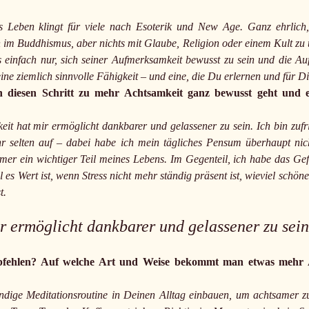
s Leben klingt für viele nach Esoterik und New Age. Ganz ehrlic
 im Buddhismus, aber nichts mit Glaube, Religion oder einem Kult zu
s einfach nur, sich seiner Aufmerksamkeit bewusst zu sein und die A
eine ziemlich sinnvolle Fähigkeit – und eine, die Du erlernen und für D
 diesen Schritt zu mehr Achtsamkeit ganz bewusst geht und es
eit hat mir ermöglicht dankbarer und gelassener zu sein. Ich bin zufri
 selten auf – dabei habe ich mein tägliches Pensum überhaupt nicht
er ein wichtiger Teil meines Lebens. Im Gegenteil, ich habe das Gefüh
iel es Wert ist, wenn Stress nicht mehr ständig präsent ist, wieviel sch
t.
r ermöglicht dankbarer und gelassener zu sein
fehlen? Auf welche Art und Weise bekommt man etwas mehr A
?
ündige Meditationsroutine in Deinen Alltag einbauen, um achtsamer z