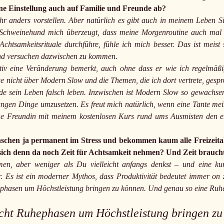
ine Einstellung auch auf Familie und Freunde ab?
r anders vorstellen. Aber natürlich es gibt auch in meinem Leben Si
chweinehund mich überzeugt, dass meine Morgenroutine auch mal a
chtsamkeitsrituale durchführe, fühle ich mich besser. Das ist meis
nd versuchen dazwischen zu kommen.
iv eine Veränderung bemerkt, auch ohne dass er wie ich regelmäßi
ge nicht über Modern Slow und die Themen, die ich dort vertrete, gesp
rde sein Leben falsch leben. Inzwischen ist Modern Slow so gewachs
angen Dinge umzusetzen. Es freut mich natürlich, wenn eine Tante mei
ine Freundin mit meinem kostenlosen Kurs rund ums Ausmisten den er
enschen ja permanent im Stress und bekommen kaum alle Freizeitak
 sich denn da noch Zeit für Achtsamkeit nehmen? Und Zeit brauc
men, aber weniger als Du vielleicht anfangs denkst – und eine ku
. Es ist ein moderner Mythos, dass Produktivität bedeutet immer on
ephasen um Höchstleistung bringen zu können. Und genau so eine Ruh
cht Ruhephasen um Höchstleistung bringen zu