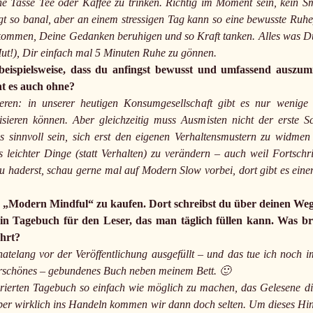
ne Tasse Tee oder Kaffee zu trinken. Richtig im Moment sein, kein 
ngt so banal, aber an einem stressigen Tag kann so eine bewusste Ru
kommen, Deine Gedanken beruhigen und so Kraft tanken. Alles was Du
 Mut!), Dir einfach mal 5 Minuten Ruhe zu gönnen.
eispielsweise, dass du anfingst bewusst und umfassend auszumi
ht es auch ohne?
ren: in unserer heutigen Konsumgesellschaft gibt es nur wenige 
isieren können. Aber gleichzeitig muss Ausmisten nicht der erste 
 es sinnvoll sein, sich erst den eigenen Verhaltensmustern zu widme
uns leichter Dinge (statt Verhalten) zu verändern – auch weil Fortschr
u haderst, schau gerne mal auf Modern Slow vorbei, dort gibt es einen
uch „Modern Mindful“ zu kaufen. Dort schreibst du über deinen Weg
 ein Tagebuch für den Leser, das man täglich füllen kann. Was b
ührt?
atelang vor der Veröffentlichung ausgefüllt – und das tue ich noch imm
nderschönes – gebundenes Buch neben meinem Bett. 🙂
grierten Tagebuch so einfach wie möglich zu machen, das Gelesene dir
aber wirklich ins Handeln kommen wir dann doch selten. Um dieses Hin