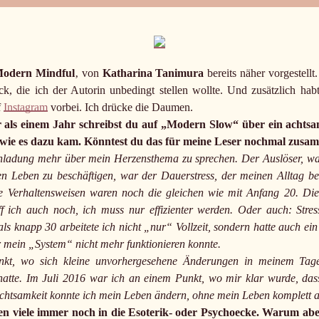
odern Mindful
‚ von
Katharina Tanimura
bereits näher vorgestellt
 die ich der Autorin unbedingt stellen wollte. Und zusätzlich hab
f
Instagram
vorbei. Ich drücke die Daumen.
r als einem Jahr schreibst du auf „Modern Slow“ über ein achts
, wie es dazu kam. Könntest du das für meine Leser nochmal zus
Einladung mehr über mein Herzensthema zu sprechen. Der Auslöser, 
 Leben zu beschäftigen, war der Dauerstress, der meinen Alltag be
 Verhaltensweisen waren noch die gleichen wie mit Anfang 20. Die k
f ich auch noch, ich muss nur effizienter werden. Oder auch: Stress
ls knapp 30 arbeitete ich nicht „nur“ Vollzeit, sondern hatte auch ei
er mein „System“ nicht mehr funktionieren konnte.
nkt, wo sich kleine unvorhergesehene Änderungen in meinem Tages
atte. Im Juli 2016 war ich an einem Punkt, wo mir klar wurde, das
chtsamkeit konnte ich mein Leben ändern, ohne mein Leben komplett au
en viele immer noch in die Esoterik- oder Psychoecke. Warum abe