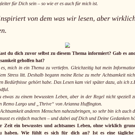
leiter für Dich sein – so wie er es auch für mich ist.
 inspiriert von dem was wir lesen, aber wirkl
en.
Hast du dich zuvor selbst zu diesem Thema informiert? Gab es an
tsamkeit geholfen hat?
e es, mich in ein Thema zu vertiefen. Gleichzeitig hat mein Informati
ßem Stress litt. Deshalb begann meine Reise zu mehr Achtsamkeit nic
n Bedürfnisse gehört habe. Das Lesen kam viel später dazu, als ich z.B
dful.
 etwas zu einem bewussten Leben, aber in der Regel nicht speziell z
on Remo Largo und „Thrive“ von Arianna Huffington.
a Achtsamkeit anderen Menschen nahezubringen, so sehr bin ich auch 
u musst es einfach machen – und dabei auf Dich und Deine Gedanken h
iger Zeit ein bewusstes und achtsames Leben, ohne wirklich gr
u haben. Wie fühlt es sich für dich an? Ist es eine tägliche