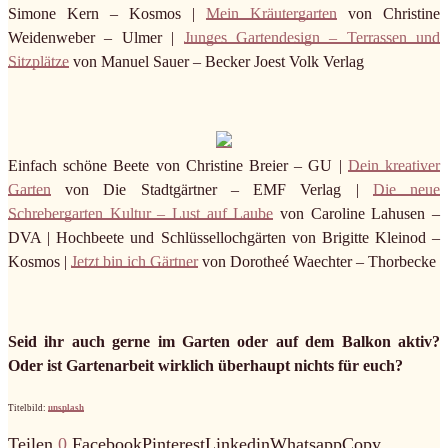
Simone Kern – Kosmos |
Mein Kräutergarten
von Christine
Weidenweber – Ulmer |
Junges Gartendesign – Terrassen und
Sitzplätze
von Manuel Sauer – Becker Joest Volk Verlag
Einfach schöne Beete von Christine Breier – GU |
Dein kreativer
Garten
von Die Stadtgärtner – EMF Verlag |
Die neue
Schrebergarten Kultur – Lust auf Laube
von Caroline Lahusen –
DVA | Hochbeete und Schlüssellochgärten von Brigitte Kleinod –
Kosmos |
Jetzt bin ich Gärtner
von Dorotheé Waechter – Thorbecke
Seid ihr auch gerne im Garten oder auf dem Balkon aktiv?
Oder ist Gartenarbeit wirklich überhaupt nichts für euch?
Titelbild:
unsplash
Teilen
0
Facebook
Pinterest
Linkedin
Whatsapp
Copy