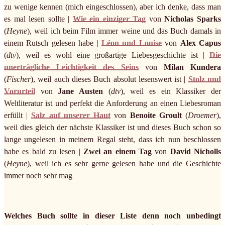
zu wenige kennen (mich eingeschlossen), aber ich denke, dass man
es mal lesen sollte |
Wie ein einziger Tag
von
Nicholas Sparks
(
Heyne
), weil ich beim Film immer weine und das Buch damals in
einem Rutsch gelesen habe |
Léon und Louise
von
Alex Capus
(
dtv
), weil es wohl eine großartige Liebesgeschichte ist |
Die
unerträgliche Leichtigkeit des Seins
von
Milan Kundera
(
Fischer
), weil auch dieses Buch absolut lesenswert ist |
Stolz und
Vorurteil
von
Jane Austen
(
dtv
), weil es ein Klassiker der
Weltliteratur ist und perfekt die Anforderung an einen Liebesroman
erfüllt |
Salz auf unserer Haut
von
Benoite Groult
(
Droemer
),
weil dies gleich der nächste Klassiker ist und dieses Buch schon so
lange ungelesen in meinem Regal steht, dass ich nun beschlossen
habe es bald zu lesen |
Zwei an einem Tag
von
David Nicholls
(
Heyne
), weil ich es sehr gerne gelesen habe und die Geschichte
immer noch sehr mag
Welches Buch sollte in dieser Liste denn noch unbedingt