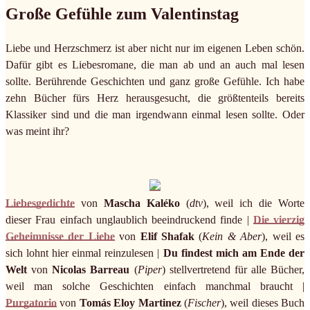
Große Gefühle zum Valentinstag
Liebe und Herzschmerz ist aber nicht nur im eigenen Leben schön.
Dafür gibt es Liebesromane, die man ab und an auch mal lesen
sollte. Berührende Geschichten und ganz große Gefühle. Ich habe
zehn Bücher fürs Herz herausgesucht, die größtenteils bereits
Klassiker sind und die man irgendwann einmal lesen sollte. Oder
was meint ihr?
Liebesgedichte
von
Mascha Kaléko
(
dtv
), weil ich die Worte
dieser Frau einfach unglaublich beeindruckend finde |
Die vierzig
Geheimnisse der Liebe
von
Elif Shafak
(
Kein & Aber
), weil es
sich lohnt hier einmal reinzulesen |
Du findest mich am Ende der
Welt
von
Nicolas Barreau
(
Piper
) stellvertretend für alle Bücher,
weil man solche Geschichten einfach manchmal braucht |
Purgatorio
von
Tomás Eloy Martinez
(
Fischer
), weil dieses Buch