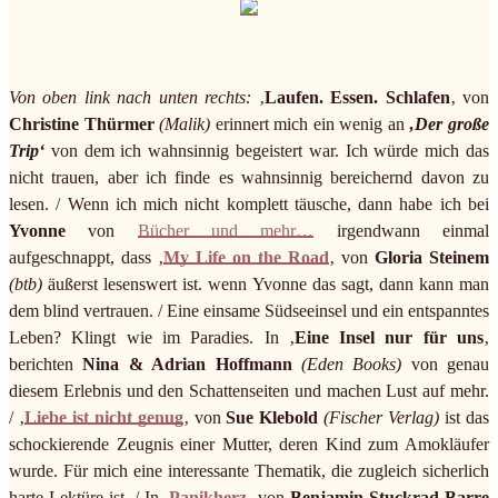
Von oben link nach unten rechts:
‚
Laufen. Essen. Schlafen
‚ von
Christine Thürmer
(Malik)
erinnert mich ein wenig an
‚Der große
Trip‘
von dem ich wahnsinnig begeistert war. Ich würde mich das
nicht trauen, aber ich finde es wahnsinnig bereichernd davon zu
lesen. / Wenn ich mich nicht komplett täusche, dann habe ich bei
Yvonne
von
Bücher und mehr…
irgendwann einmal
aufgeschnappt, dass ‚
My Life on the Road
‚ von
Gloria Steinem
(btb)
äußerst lesenswert ist. wenn Yvonne das sagt, dann kann man
dem blind vertrauen. / Eine einsame Südseeinsel und ein entspanntes
Leben? Klingt wie im Paradies. In ‚
Eine Insel nur für uns
‚
berichten
Nina & Adrian Hoffmann
(Eden Books)
von genau
diesem Erlebnis und den Schattenseiten und machen Lust auf mehr.
/ ‚
Liebe ist nicht genug
‚ von
Sue Klebold
(Fischer Verlag)
ist das
schockierende Zeugnis einer Mutter, deren Kind zum Amokläufer
wurde. Für mich eine interessante Thematik, die zugleich sicherlich
harte Lektüre ist. / In ‚
Panikherz
‚ von
Benjamin Stuckrad-Barre