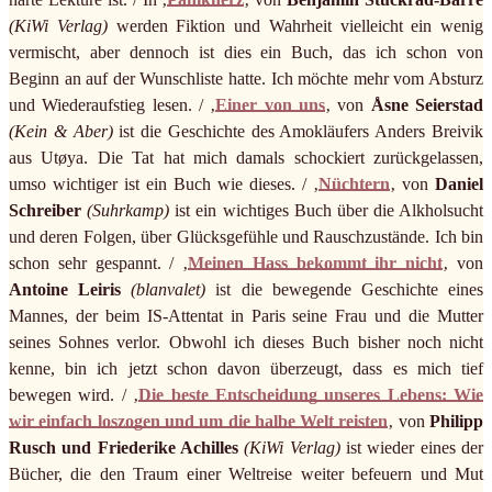
(KiWi Verlag)
werden Fiktion und Wahrheit vielleicht ein wenig
vermischt, aber dennoch ist dies ein Buch, das ich schon von
Beginn an auf der Wunschliste hatte. Ich möchte mehr vom Absturz
und Wiederaufstieg lesen. / ‚
Einer von uns
‚ von
Åsne Seierstad
(Kein & Aber)
ist die Geschichte des Amokläufers Anders Breivik
aus Utøya. Die Tat hat mich damals schockiert zurückgelassen,
umso wichtiger ist ein Buch wie dieses. / ‚
Nüchtern
‚ von
Daniel
Schreiber
(Suhrkamp)
ist ein wichtiges Buch über die Alkholsucht
und deren Folgen, über Glücksgefühle und Rauschzustände. Ich bin
schon sehr gespannt. / ‚
Meinen Hass bekommt ihr nicht
‚ von
Antoine Leiris
(blanvalet)
ist die bewegende Geschichte eines
Mannes, der beim IS-Attentat in Paris seine Frau und die Mutter
seines Sohnes verlor. Obwohl ich dieses Buch bisher noch nicht
kenne, bin ich jetzt schon davon überzeugt, dass es mich tief
bewegen wird. / ‚
Die beste Entscheidung unseres Lebens: Wie
wir einfach loszogen und um die halbe Welt reisten
‚ von
Philipp
Rusch und Friederike Achilles
(KiWi Verlag)
ist wieder eines der
Bücher, die den Traum einer Weltreise weiter befeuern und Mut