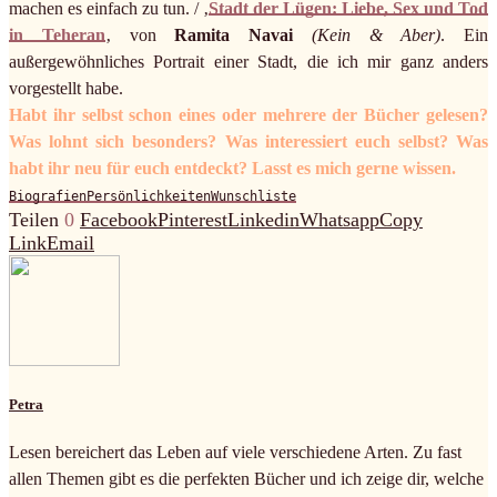
machen es einfach zu tun. / ‚
Stadt der Lügen: Liebe, Sex und Tod
in Teheran
‚ von
Ramita Navai
(Kein & Aber)
. Ein
außergewöhnliches Portrait einer Stadt, die ich mir ganz anders
vorgestellt habe.
Habt ihr selbst schon eines oder mehrere der Bücher gelesen?
Was lohnt sich besonders? Was interessiert euch selbst? Was
habt ihr neu für euch entdeckt? Lasst es mich gerne wissen.
Biografien
Persönlichkeiten
Wunschliste
Teilen
0
Facebook
Pinterest
Linkedin
Whatsapp
Copy
Link
Email
Petra
Lesen bereichert das Leben auf viele verschiedene Arten. Zu fast
allen Themen gibt es die perfekten Bücher und ich zeige dir, welche