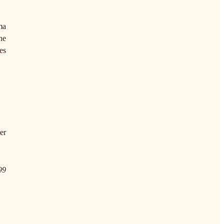
ma
ne
es
er
99