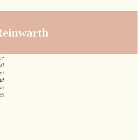
Reinwarth
ge
el
zu
nd
on
ch