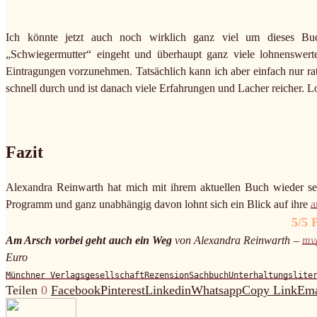
Ich könnte jetzt auch noch wirklich ganz viel um dieses Bu
„Schwiegermutter“ eingeht und überhaupt ganz viele lohnenswerte
Eintragungen vorzunehmen. Tatsächlich kann ich aber einfach nur rat
schnell durch und ist danach viele Erfahrungen und Lacher reicher. Lo
Fazit
Alexandra Reinwarth hat mich mit ihrem aktuellen Buch wieder seh
Programm und ganz unabhängig davon lohnt sich ein Blick auf ihre
a
5/5 
Am Arsch vorbei geht auch ein Weg
von Alexandra Reinwarth –
mv
Euro
Münchner Verlagsgesellschaft
Rezension
Sachbuch
Unterhaltungslite
Teilen
0
Facebook
Pinterest
Linkedin
Whatsapp
Copy Link
Ema