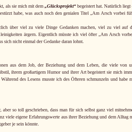
kt, als sie mich mit dem
„Glücksprojekt“
begeistert hat. Natürlich liegt
gestürzt habe, was auch noch den genialen Titel „Am Arsch vorbei füh
zlich über viel zu viele Dinge Gedanken machen, viel zu viel auf d
einigkeiten ärgern. Eigentlich müsste ich viel öfter „Am Arsch vorbe
ss sich nicht einmal der Gedanke daran lohnt.
tionen aus dem Job, der Beziehung und dem Leben, die viele von u
bstil, ihrem großartigem Humor und ihrer Art begeistert sie mich imm
. Während des Lesens musste ich des Öfteren schmunzeln und habe m
 aber so toll geschrieben, dass man für sich selbst ganz viel mitnehm
ganz viele eigene Erfahrungswerte aus ihrer Beziehung und dem Alltag m
tgeber je sein könnte.