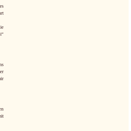
 es
rt
ie
i“
ns
er
ir
en
it