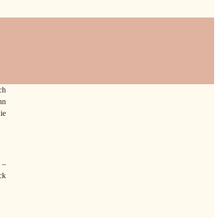
ch
nn
ie
–
ck