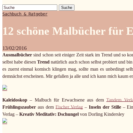
Suche
Sachbuch & Ratgeber
12 schöne Malbücher für 
13/02/2016
Ausmalbücher
sind schon seit einiger Zeit stark im Trend und so k
selbst habe diesen
Trend
natürlich auch schon selbst probiert und bi
es zuerst einmal komisch klingen mag, sollte man es unbedingt selb
demnächst erscheinen. Mir gefallen ja alle und ich kann mich kaum e
Kaleidoskop
– Malbuch für Erwachsene aus dem
Tandem Verl
Frühlingszauber
aus dem
Fischer Verlag
–
Inseln der Stille
– Ein
Verlag –
Kreativ Meditativ: Dschungel
von Dorling Kindersley