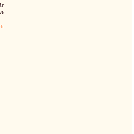
ür
ve
ch