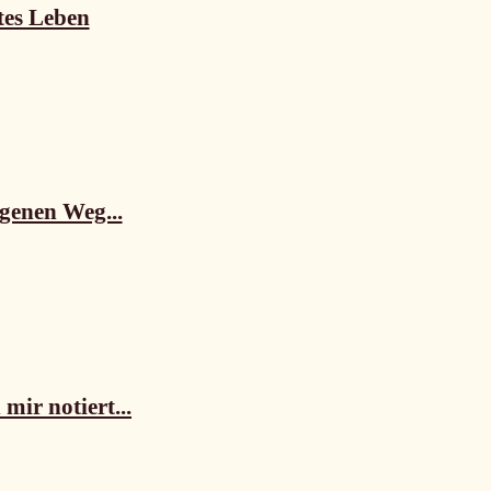
tes Leben
igenen Weg...
mir notiert...