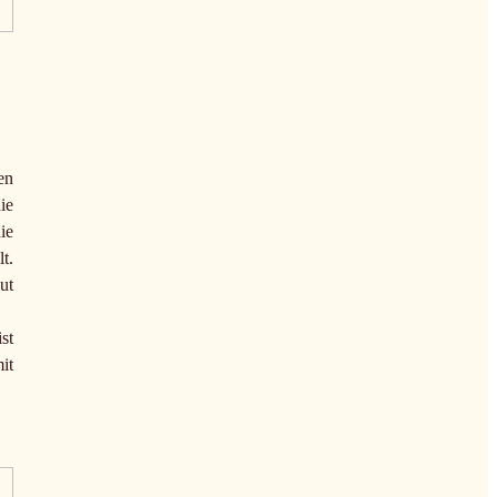
en
ie
ie
t.
ut
st
it