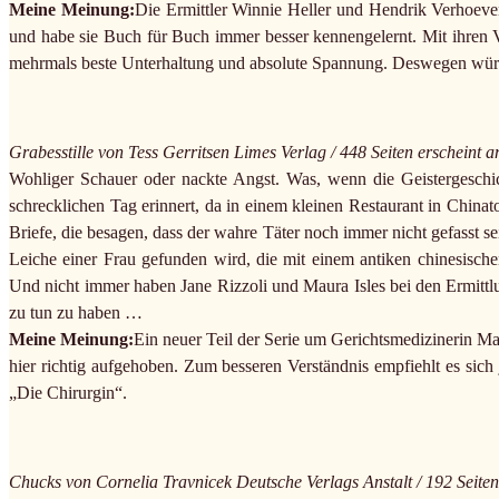
Meine Meinung:
Die Ermittler Winnie Heller und Hendrik Verhoeven
und habe sie Buch für Buch immer besser kennengelernt. Mit ihren Vo
mehrmals beste Unterhaltung und absolute Spannung. Deswegen würd
Grabesstille von Tess Gerritsen Limes Verlag / 448 Seiten erscheint
Wohliger Schauer oder nackte Angst. Was, wenn die Geistergeschic
schrecklichen Tag erinnert, da in einem kleinen Restaurant in China
Briefe, die besagen, dass der wahre Täter noch immer nicht gefasst se
Leiche einer Frau gefunden wird, die mit einem antiken chinesische
Und nicht immer haben Jane Rizzoli und Maura Isles bei den Ermittl
zu tun zu haben …
Meine Meinung:
Ein neuer Teil der Serie um Gerichtsmedizinerin Mau
hier richtig aufgehoben. Zum besseren Verständnis empfiehlt es sich
„Die Chirurgin“.
Chucks von Cornelia Travnicek Deutsche Verlags Anstalt / 192 Seite