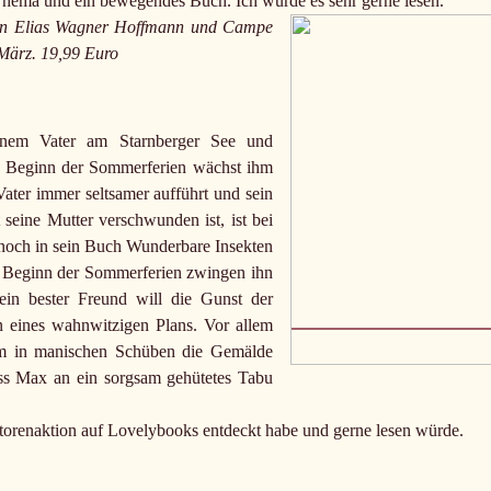
hema und ein bewegendes Buch. Ich würde es sehr gerne lesen.
on Elias Wagner Hoffmann und Campe
 März. 19,99 Euro
inem Vater am Starnberger See und
 Zu Beginn der Sommerferien wächst ihm
Vater immer seltsamer aufführt und sein
seine Mutter verschwunden ist, ist bei
r noch in sein Buch Wunderbare Insekten
zu Beginn der Sommerferien zwingen ihn
in bester Freund will die Gunst der
 eines wahnwitzigen Plans. Vor allem
zem in manischen Schüben die Gemälde
muss Max an ein sorgsam gehütetes Tabu
torenaktion auf Lovelybooks entdeckt habe und gerne lesen würde.