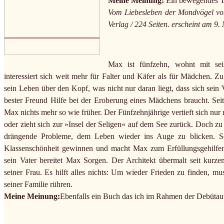
Meine Meinung:
Ein bewegendes T
Vom Liebesleben der Mondvögel v
Verlag / 224 Seiten. erscheint am 9.
Max ist fünfzehn, wohnt mit se
interessiert sich weit mehr für Falter und Käfer als für Mädchen.
sein Leben über den Kopf, was nicht nur daran liegt, dass sich sein 
bester Freund Hilfe bei der Eroberung eines Mädchens braucht. Seit 
Max nichts mehr so wie früher. Der Fünfzehnjährige vertieft sich nu
oder zieht sich zur »Insel der Seligen« auf dem See zurück. Doch 
drängende Probleme, dem Leben wieder ins Auge zu blicken. Se
Klassenschönheit gewinnen und macht Max zum Erfüllungsgehilfen
sein Vater bereitet Max Sorgen. Der Architekt übermalt seit kur
seiner Frau. Es hilft alles nichts: Um wieder Frieden zu finden, 
seiner Familie rühren.
Meine Meinung:
Ebenfalls ein Buch das ich im Rahmen der Debütau