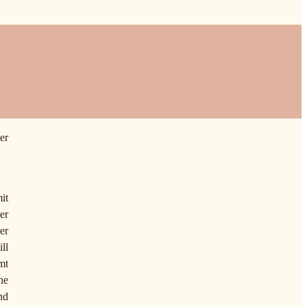
er
it
er
er
ll
mt
he
nd