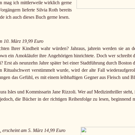
 mag ich mittlerweile wirklich gerne
rgängern lieferte Silvia Roth bereits
e ich auch dieses Buch gerne lesen.
 am 10. März 19,99 Euro
hten Ihrer Kindheit wahr würden? Jahraus, jahrein werden sie an d
town ein Amokläufer ihre Angehörigen hinrichtete. Doch wer schreibt d
i? Erst als neunzehn Jahre später bei einer Stadtführung durch Boston d
n Ritualschwert verstümmelt wurde, wird der alte Fall wiederaufgeroll
ungen das Gefühl, es mit einem leibhaftigen Gegner aus Fleisch und Bl
ra Isles und Kommissarin Jane Rizzoli. Wer auf Medizinthriller steht, i
 jedoch, die Bücher in der richtigen Reihenfolge zu lesen, beginnend m
n, erscheint am 5. März 14,99 Euro