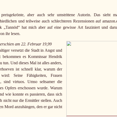
preisgekrönte, aber auch sehr umstrittene Autorin. Das sieht m
chiedlichen und teilweise auch schlechteren Rezensionen auf amazon.
rk „Tannöd“ hat mich aber auf eine gewisse Art fasziniert und dar
on ihr lesen.
 erschien am 22. Februar 19,99
ltiger versetzt die Stadt in Angst und
etzt bekommen es Kommissar Hendrik
tun. Und dieses Mal ist alles anders,
rhoeven ist schnell klar, warum der
 wird: Seine Fähigkeiten, Frauen
 sind virtuos. Umso seltsamer die
 des Opfers erschossen wurde. Warum
nd wie konnte es passieren, dass sich
 nicht nur die Ermittler stellen. Auch
inen Mord anzuhängen, den er gar nicht