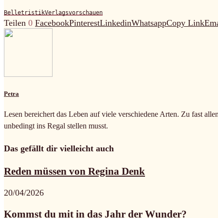
Belletristik
Verlagsvorschauen
Teilen
0
Facebook
Pinterest
Linkedin
Whatsapp
Copy Link
Ema
Petra
Lesen bereichert das Leben auf viele verschiedene Arten. Zu fast alle
unbedingt ins Regal stellen musst.
Das gefällt dir vielleicht auch
Reden müssen von Regina Denk
20/04/2026
Kommst du mit in das Jahr der Wunder?