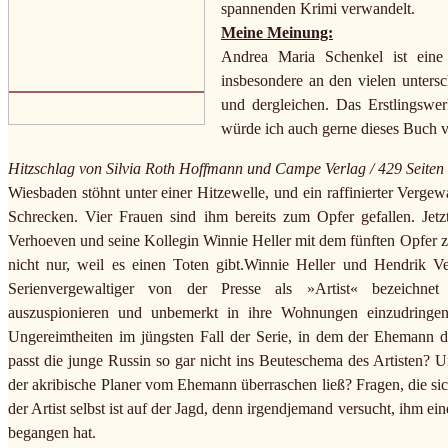
spannenden Krimi verwandelt.
Meine Meinung:
Andrea Maria Schenkel ist eine 
insbesondere an den vielen unters
und dergleichen. Das Erstlingswe
würde ich auch gerne dieses Buch v
Hitzschlag von Silvia Roth Hoffmann und Campe Verlag / 429 Seiten
Wiesbaden stöhnt unter einer Hitzewelle, und ein raffinierter Vergewa
Schrecken. Vier Frauen sind ihm bereits zum Opfer gefallen. J
Verhoeven und seine Kollegin Winnie Heller mit dem fünften Opfer zu 
nicht nur, weil es einen Toten gibt.Winnie Heller und Hendrik Ve
Serienvergewaltiger von der Presse als »Artist« bezeichnet
auszuspionieren und unbemerkt in ihre Wohnungen einzudringen,
Ungereimtheiten im jüngsten Fall der Serie, in dem der Ehemann
passt die junge Russin so gar nicht ins Beuteschema des Artisten? U
der akribische Planer vom Ehemann überraschen ließ? Fragen, die sich
der Artist selbst ist auf der Jagd, denn irgendjemand versucht, ihm e
begangen hat.