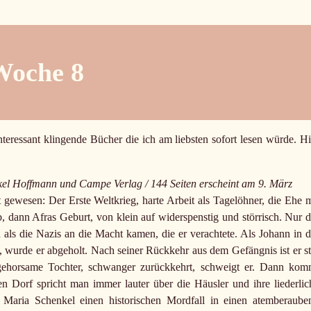
Woche 8
teressant klingende Bücher die ich am liebsten sofort lesen würde. Hi
el Hoffmann und Campe Verlag / 144 Seiten erscheint am 9. März
 gewesen: Der Erste Weltkrieg, harte Arbeit als Tagelöhner, die Ehe m
, dann Afras Geburt, von klein auf widerspenstig und störrisch. Nur d
als die Nazis an die Macht kamen, die er verachtete. Als Johann in d
 wurde er abgeholt. Nach seiner Rückkehr aus dem Gefängnis ist er sti
gehorsame Tochter, schwanger zurückkehrt, schweigt er. Dann kom
n Dorf spricht man immer lauter über die Häusler und ihre liederlic
Maria Schenkel einen historischen Mordfall in einen atemberaube