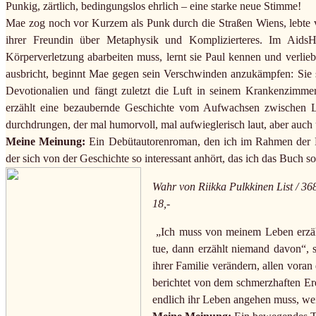
Punkig, zärtlich, bedingungslos ehrlich – eine starke neue Stimme!
Mae zog noch vor Kurzem als Punk durch die Straßen Wiens, lebte
ihrer Freundin über Metaphysik und Komplizierteres. Im AidsH
Körperverletzung abarbeiten muss, lernt sie Paul kennen und verliebt
ausbricht, beginnt Mae gegen sein Verschwinden anzukämpfen: Sie
Devotionalien und fängt zuletzt die Luft in seinem Krankenzimm
erzählt eine bezaubernde Geschichte vom Aufwachsen zwischen 
durchdrungen, der mal humorvoll, mal aufwieglerisch laut, aber auch 
Meine Meinung:
Ein Debütautorenroman, den ich im Rahmen der 
der sich von der Geschichte so interessant anhört, das ich das Buch sof
Wahr von Riikka Pulkkinen List / 36
18,-
„Ich muss von meinem Leben erzähle
tue, dann erzählt niemand davon“, 
ihrer Familie verändern, allen voran
berichtet von dem schmerzhaften Er
endlich ihr Leben angehen muss, weil 