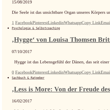
15/08/2019
Die Seele ist das unsichtbare Organ unseres Körpers 
1
Facebook
Pinterest
Linkedin
Whatsapp
Copy Link
Emai
Psychologie & Selbstcoaching
‚Hygge‘ von Louisa Thomsen Brit
07/10/2017
Hygge ist das Lebensgefühl der Dänen, das seit einer
0
Facebook
Pinterest
Linkedin
Whatsapp
Copy Link
Emai
Sachbuch & Ratgeber
‚Less is More: Von der Freude de
16/02/2017