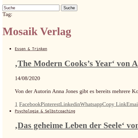
Suche
Tag:
Mosaik Verlag
Essen & Trinken
‚The Modern Cooks’s Year‘ von 
14/08/2020
Von der Autorin Anna Jones gibt es bereits mehrere K
1
Facebook
Pinterest
Linkedin
Whatsapp
Copy Link
Emai
Psychologie & Selbstcoaching
‚Das geheime Leben der Seele‘ v