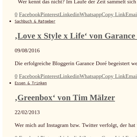
Wer kennt das nicht? Im Laufe der Zeit sammelt sic
0
Facebook
Pinterest
Linkedin
Whatsapp
Copy Link
Emai
Sachbuch & Ratgeber
‚Love x Style x Life‘ von Garance
09/08/2016
Die erfolgreiche Bloggerin Garance Doré begeistert wel
0
Facebook
Pinterest
Linkedin
Whatsapp
Copy Link
Emai
Essen & Trinken
‚Greenbox‘ von Tim Mälzer
22/02/2013
Wer mich auf Instagram bzw. Twitter verfolgt, der hat