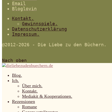
Email
Bloglovin
Kontakt.
Gewinnspiele.
Datenschutzerklärung
Impressum.
@2012-2026 - Die Liebe zu den Büchern.
Nach oben
Blog.
Ich.
Über mich.
Kontakt.
Mediakit & Kooperationen.
Rezensionen
Romane
Gegenwartsliteratur