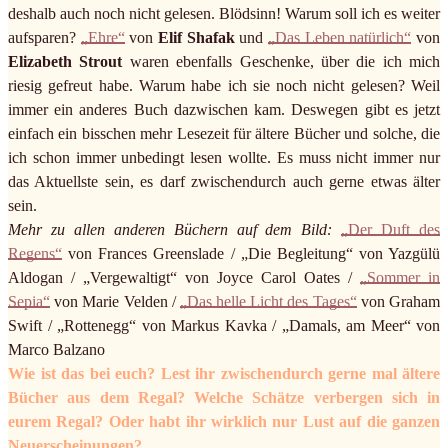
deshalb auch noch nicht gelesen. Blödsinn! Warum soll ich es weiter
aufsparen?
„Ehre“
von
Elif Shafak
und
„Das Leben natürlich“
von
Elizabeth Strout
waren ebenfalls Geschenke, über die ich mich
riesig gefreut habe. Warum habe ich sie noch nicht gelesen? Weil
immer ein anderes Buch dazwischen kam. Deswegen gibt es jetzt
einfach ein bisschen mehr Lesezeit für ältere Bücher und solche, die
ich schon immer unbedingt lesen wollte. Es muss nicht immer nur
das Aktuellste sein, es darf zwischendurch auch gerne etwas älter
sein.
Mehr zu allen anderen Büchern auf dem Bild:
„Der Duft des
Regens“
von Frances Greenslade / „Die Begleitung“ von Yazgülü
Aldogan / „Vergewaltigt“ von Joyce Carol Oates /
„Sommer in
Sepia“
von Marie Velden /
„Das helle Licht des Tages“
von Graham
Swift / „Rottenegg“ von Markus Kavka / „Damals, am Meer“ von
Marco Balzano
Wie ist das bei euch? Lest ihr zwischendurch gerne mal ältere
Bücher aus dem Regal? Welche Schätze verbergen sich in
eurem Regal? Oder habt ihr wirklich nur Lust auf die ganzen
Neuerscheinungen?