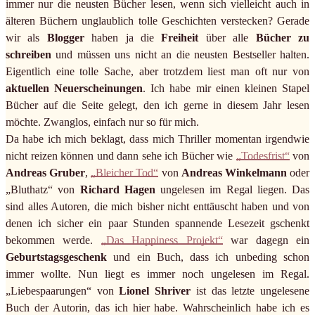
immer nur die neusten Bücher lesen, wenn sich vielleicht auch in
älteren Büchern unglaublich tolle Geschichten verstecken? Gerade
wir als
Blogger
haben ja die
Freiheit
über alle
Bücher zu
schreiben
und müssen uns nicht an die neusten Bestseller halten.
Eigentlich eine tolle Sache, aber trotzdem liest man oft nur von
aktuellen Neuerscheinungen
. Ich habe mir einen kleinen Stapel
Bücher auf die Seite gelegt, den ich gerne in diesem Jahr lesen
möchte. Zwanglos, einfach nur so für mich.
Da habe ich mich beklagt, dass mich Thriller momentan irgendwie
nicht reizen können und dann sehe ich Bücher wie
„Todesfrist“
von
Andreas Gruber
,
„Bleicher Tod“
von
Andreas Winkelmann
oder
„Bluthatz“ von
Richard Hagen
ungelesen im Regal liegen. Das
sind alles Autoren, die mich bisher nicht enttäuscht haben und von
denen ich sicher ein paar Stunden spannende Lesezeit gschenkt
bekommen werde.
„Das Happiness Projekt“
war dagegn ein
Geburtstagsgeschenk
und ein Buch, dass ich unbeding schon
immer wollte. Nun liegt es immer noch ungelesen im Regal.
„Liebespaarungen“ von
Lionel Shriver
ist das letzte ungelesene
Buch der Autorin, das ich hier habe. Wahrscheinlich habe ich es