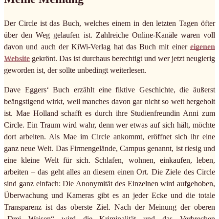
Der Circle ist das Buch, welches einem in den letzten Tagen öfter
über den Weg gelaufen ist. Zahlreiche Online-Kanäle waren voll
davon und auch der KiWi-Verlag hat das Buch mit einer
eigenen
Website
gekrönt. Das ist durchaus berechtigt und wer jetzt neugierig
geworden ist, der sollte unbedingt weiterlesen.
Dave Eggers‘ Buch erzählt eine fiktive Geschichte, die äußerst
beängstigend wirkt, weil manches davon gar nicht so weit hergeholt
ist. Mae Holland schafft es durch ihre Studienfreundin Anni zum
Circle. Ein Traum wird wahr, denn wer etwas auf sich hält, möchte
dort arbeiten. Als Mae im Circle ankommt, eröffnet sich ihr eine
ganz neue Welt. Das Firmengelände, Campus genannt, ist riesig und
eine kleine Welt für sich. Schlafen, wohnen, einkaufen, leben,
arbeiten – das geht alles an diesem einen Ort. Die Ziele des Circle
sind ganz einfach: Die Anonymität des Einzelnen wird aufgehoben,
Überwachung und Kameras gibt es an jeder Ecke und die totale
Transparenz ist das oberste Ziel. Nach der Meinung der oberen
„Drei Weisen“ wird die Kriminalität und das Verbrechen