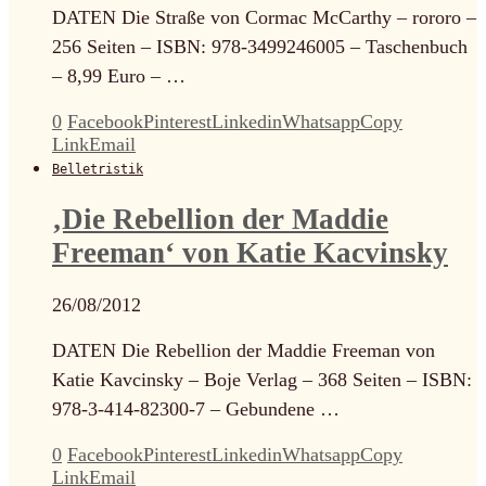
DATEN Die Straße von Cormac McCarthy – rororo –
256 Seiten – ISBN: 978-3499246005 – Taschenbuch
– 8,99 Euro – …
0
Facebook
Pinterest
Linkedin
Whatsapp
Copy
Link
Email
Belletristik
‚Die Rebellion der Maddie
Freeman‘ von Katie Kacvinsky
26/08/2012
DATEN Die Rebellion der Maddie Freeman von
Katie Kavcinsky – Boje Verlag – 368 Seiten – ISBN:
978-3-414-82300-7 – Gebundene …
0
Facebook
Pinterest
Linkedin
Whatsapp
Copy
Link
Email