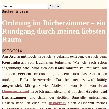
Suche
Bücher & Lesen
Ordnung im Bücherzimmer – ein
Rundgang durch meinen liebsten
Raum
09/03/2014
Am
Aschermittwoch
habe ich ja bekannt gegeben, dass ich beim
Konsumfasten
von Buchsaiten teilnehme. Wie ich auch schon
angekündigt habe, wird sich das
Konsumfasten
bei mir nicht nur
auf den
Verzicht
beschränken, sondern auch das Ziel haben
unnötigen Ballast loszuwerden. Das bedeutet, es wird kräftig
ausgemistet
. Mit ganz viel Motivation von Nina von
Frau
Hauptsachebunt
habe ich auch gleich mal mit dem
Arbeits- und
Bücherzimmer
und damit der größten Baustelle angefangen.
Gestern habe ich euch auf
Instagram
einen Ausschnitt meines
Bücherregals gezeigt. Ich hab es jetzt nämlich farblich sortiert.